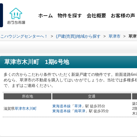
ホーム
物件を探す
会社概要
お客様の声
わこハウジングセンターへ！
>
(戸建(売買))地域から探す
>
草津市
>
草津
草津市木川町 1期6号地
多くの方からこだわり条件でいただく新築戸建ての物件です。前面道路6
めなら、草津市の不動産を購入してはいかがでしょうか。当社では多種多
で、まずはご連絡ください。
所在地
交通
築
東海道本線
「
草津
」駅 徒歩35分
滋賀県
草津市
木川町
2
東海道本線
「
南草津
」駅 徒歩35分
木