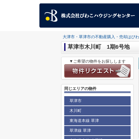
大津市・草津市の不動産購入・売却はび
草津市木川町 1期6号地
▼ご希望の物件をお探しします
同じエリアの物件
草津市
木川町
東海道本線 草津
草津線 草津