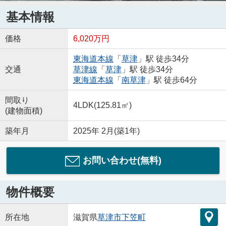
基本情報
価格
6,020万円
東海道本線
「
草津
」駅 徒歩34分
交通
草津線
「
草津
」駅 徒歩34分
東海道本線
「
南草津
」駅 徒歩64分
間取り
4LDK(125.81㎡)
(建物面積)
築年月
2025年 2月(築1年)
お問い合わせ(無料)
物件概要
所在地
滋賀県
草津市
下笠町