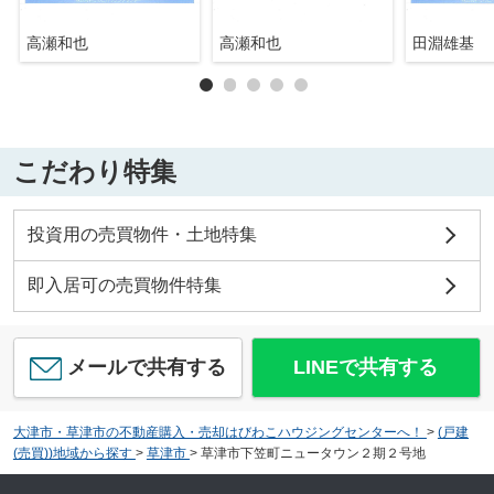
高瀬和也
高瀬和也
田淵雄基
こだわり特集
投資用の売買物件・土地特集
即入居可の売買物件特集
メールで共有する
LINEで共有する
大津市・草津市の不動産購入・売却はびわこハウジングセンターへ！
>
(戸建
(売買))地域から探す
>
草津市
>
草津市下笠町ニュータウン２期２号地