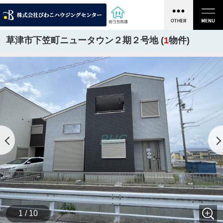
草津市下笠町ニュータウン２期２号地 (
1
物件)
1 / 10