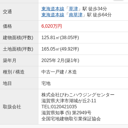
東海道本線
「
草津
」駅 徒歩34分
交通
東海道本線
「
南草津
」駅 徒歩64分
価格
6,020万円
建物面積(坪数)
125.81㎡(38.05坪)
土地面積(坪数)
165.05㎡(49.92坪)
築年月
2025年 2月(築1年)
種別 / 構造
中古一戸建 / 木造
地目
宅地
株式会社びわこハウジングセンター
滋賀県大津市湖城が丘2-11
取扱会社
TEL:0120421035
滋賀県知事 (5) 第2949号
全国宅地建物取引業保証協会