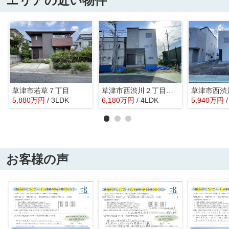
エリアの近い物件
草津市若草７丁目
草津市西渋川２丁目分譲地22号地
5,880
万
円
/ 3LDK
6,180
万
円
/ 4LDK
5,940
万
円
お客様の声