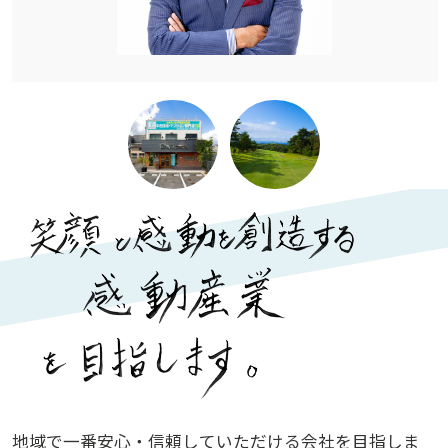
地
域
で
一
番
安
心
・
信
頼
し
て
い
た
だ
け
る
会
社
を
目
指
し
ま