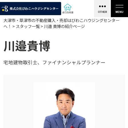
大津市・草津市の不動産購入・売却はびわこハウジングセンター
へ！ >
スタッフ一覧
> 川邉 貴博の紹介ページ
川
邉
貴
博
宅
地
建
物
取
引
士
、
フ
ァ
イ
ナ
ン
シ
ャ
ル
プ
ラ
ン
ナ
ー