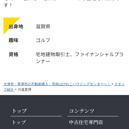
す
！
出
身
地
滋
賀
県
趣
味
ゴ
ル
フ
資
格
宅
地
建
物
取
引
士
、
フ
ァ
イ
ナ
ン
シ
ャ
ル
プ
ラ
ン
ナ
ー
大津市・草津市の不動産購入・売却はびわこハウジングセンターへ！
>
スタッ
フ紹介
>
川邉貴博
トップ
コンテンツ
トップ
中古住宅専門店