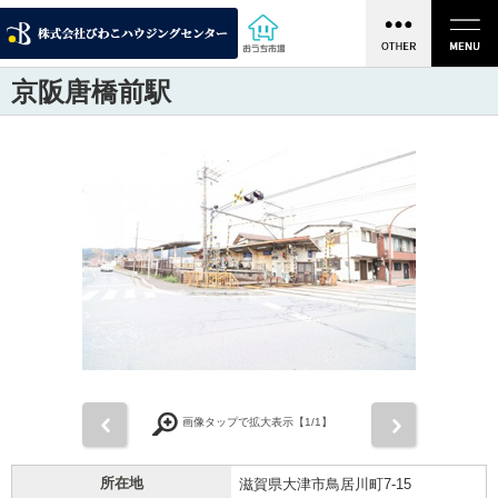
京阪唐橋前駅
前
次
画像タップで拡大表示【
1
/1】
所在地
滋賀県大津市鳥居川町7-15