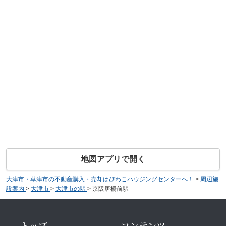
地図アプリで開く
大津市・草津市の不動産購入・売却はびわこハウジングセンターへ！
>
周辺施
設案内
>
大津市
>
大津市の駅
>
京阪唐橋前駅
トップ
コンテンツ