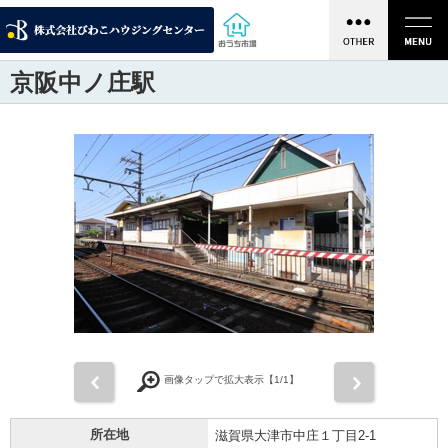
京阪中ノ庄駅
前
次
画像タップで拡大表示【
1
/1】
所在地
滋賀県大津市中庄１丁目2-1