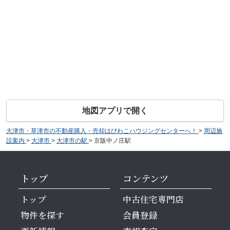
地図アプリで開く
大津市・草津市の不動産購入・売却はびわこハウジングセンターへ！
>
周辺施
設案内
>
大津市
>
大津市の駅
>
京阪中ノ庄駅
トップ
コンテンツ
トップ
中古住宅専門店
物件を探す
会員登録