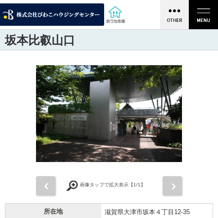
坂本比叡山口
前
次
画像タップで拡大表示【
1
/1】
所在地
滋賀県大津市坂本４丁目12-35