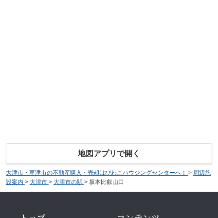
地図アプリで開く
大津市・草津市の不動産購入・売却はびわこハウジングセンターへ！
>
周辺施
設案内
>
大津市
>
大津市の駅
>
坂本比叡山口
トップ
コンテンツ