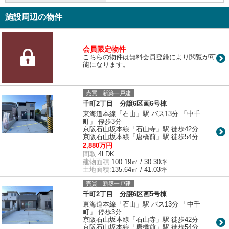
施設周辺の物件
会員限定物件
こちらの物件は無料会員登録により閲覧が可
能になります。
売買｜新築一戸建
千町2丁目 分譲6区画6号棟
東海道本線「石山」駅 バス13分 「中千
町」 停歩3分
京阪石山坂本線「石山寺」駅 徒歩42分
京阪石山坂本線「唐橋前」駅 徒歩54分
2,880万円
間取:
4LDK
建物面積:
100.19㎡ / 30.30坪
土地面積:
135.64㎡ / 41.03坪
売買｜新築一戸建
千町2丁目 分譲6区画5号棟
東海道本線「石山」駅 バス13分 「中千
町」 停歩3分
京阪石山坂本線「石山寺」駅 徒歩42分
京阪石山坂本線「唐橋前」駅 徒歩54分