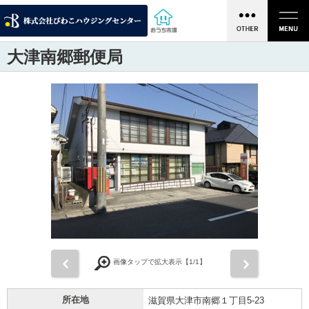
大津南郷郵便局
前
次
画像タップで拡大表示【
1
/1】
所在地
滋賀県大津市南郷１丁目5-23