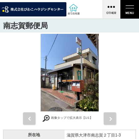
南志賀郵便局
前
次
画像タップで拡大表示【
1
/1】
所在地
滋賀県大津市南志賀２丁目1-3