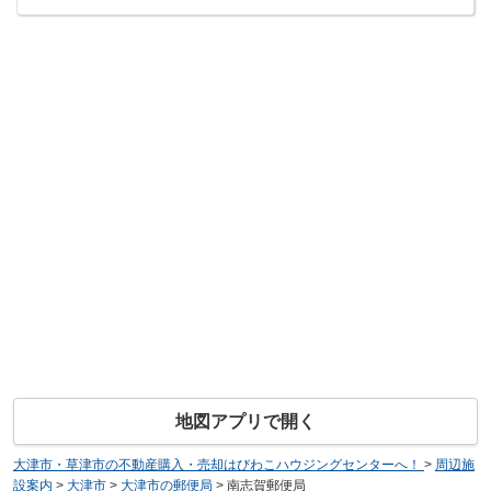
地図アプリで開く
大津市・草津市の不動産購入・売却はびわこハウジングセンターへ！
>
周辺施
設案内
>
大津市
>
大津市の郵便局
>
南志賀郵便局