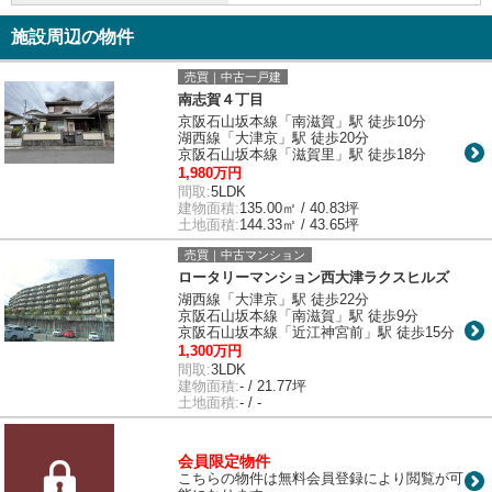
施設周辺の物件
売買｜中古一戸建
南志賀４丁目
京阪石山坂本線「南滋賀」駅 徒歩10分
湖西線「大津京」駅 徒歩20分
京阪石山坂本線「滋賀里」駅 徒歩18分
1,980万円
間取:
5LDK
建物面積:
135.00㎡ / 40.83坪
土地面積:
144.33㎡ / 43.65坪
売買｜中古マンション
ロータリーマンション西大津ラクスヒルズ
湖西線「大津京」駅 徒歩22分
京阪石山坂本線「南滋賀」駅 徒歩9分
京阪石山坂本線「近江神宮前」駅 徒歩15分
1,300万円
間取:
3LDK
建物面積:
- / 21.77坪
土地面積:
- / -
会員限定物件
こちらの物件は無料会員登録により閲覧が可