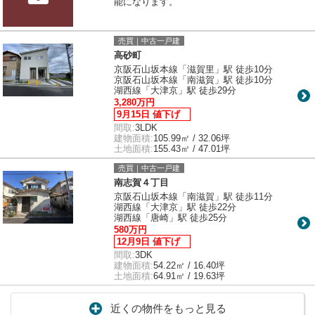
能になります。
売買｜中古一戸建
高砂町
京阪石山坂本線「滋賀里」駅 徒歩10分
京阪石山坂本線「南滋賀」駅 徒歩10分
湖西線「大津京」駅 徒歩29分
3,280万円
9月15日 値下げ
間取:
3LDK
建物面積:
105.99㎡ / 32.06坪
土地面積:
155.43㎡ / 47.01坪
売買｜中古一戸建
南志賀４丁目
京阪石山坂本線「南滋賀」駅 徒歩11分
湖西線「大津京」駅 徒歩22分
湖西線「唐崎」駅 徒歩25分
580万円
12月9日 値下げ
間取:
3DK
建物面積:
54.22㎡ / 16.40坪
土地面積:
64.91㎡ / 19.63坪
近くの物件をもっと見る