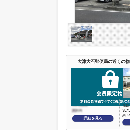
大津大石郵便局の近くの物
大石
4LDK
3,7
約55
詳細を見る