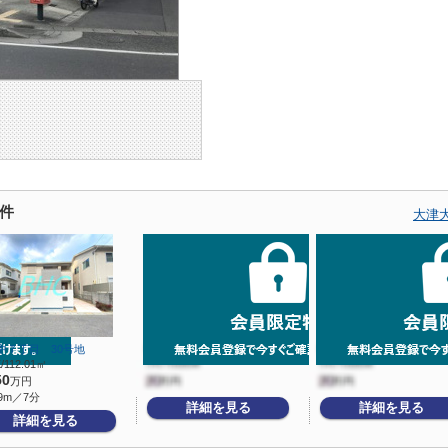
件
大津
中７丁目 30号地
/112.01㎡
50
万円
9m／7分
詳細を見る
詳細を見る
詳細を見る