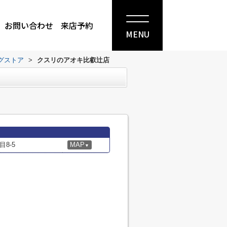
お問い合わせ
来店予約
MENU
グストア
>
クスリのアオキ比叡辻店
8-5
MAP
▼