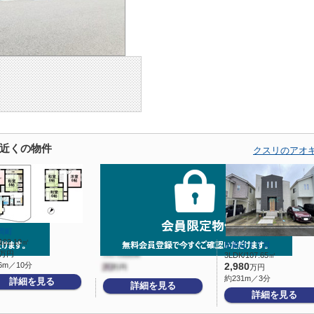
近くの物件
クスリのアオ
岡町
102.10㎡
比叡辻１丁目
万円
3LDK/107.65㎡
6m／10分
2,980
万円
約231m／3分
詳細を見る
詳細を見る
詳細を見る