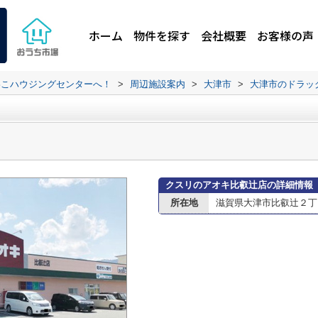
ホーム
物件を探す
会社概要
お客様の声
わこハウジングセンターへ！
>
周辺施設案内
>
大津市
>
大津市のドラッ
クスリのアオキ比叡辻店の詳細情報
所在地
滋賀県大津市比叡辻２丁目