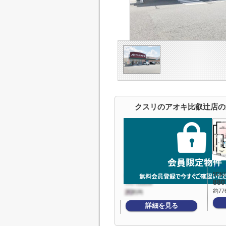
クスリのアオキ比叡辻店の
木の
5DK/
880
約77
詳細を見る