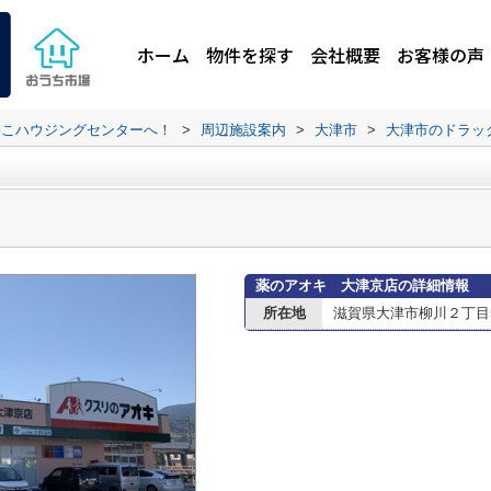
ホーム
物件を探す
会社概要
お客様の声
わこハウジングセンターへ！
>
周辺施設案内
>
大津市
>
大津市のドラッ
薬のアオキ 大津京店の詳細情報
所在地
滋賀県大津市柳川２丁目