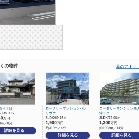
くの物件
薬のアオキ
賀４丁目
ロータリーマンションパレ
ロータリーマンション西
/135.00㎡
リヴァ…
津ラク…
80
3LDK/69.16㎡
3LDK/72.00㎡
万円
1,900
1,300
万円
万円
8m／8分
約319m／4分
約1098m／14分
詳細を見る
詳細を見る
詳細を見る