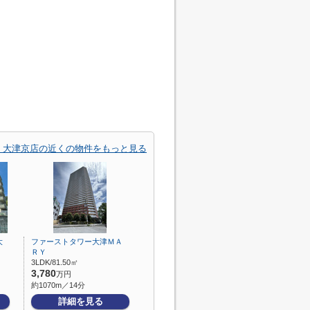
 大津京店の近くの物件をもっと見る
大
ファーストタワー大津ＭＡ
ＲＹ
3LDK/81.50㎡
3,780
万円
約1070m／14分
詳細を見る