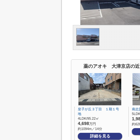
薬のアオキ 大津京店の近
皇子が丘３丁目 １期１号
南志
地
5LDK
4LDK/95.22㎡
1,9
4,698
万円
約62
約1094m／14分
詳細を見る