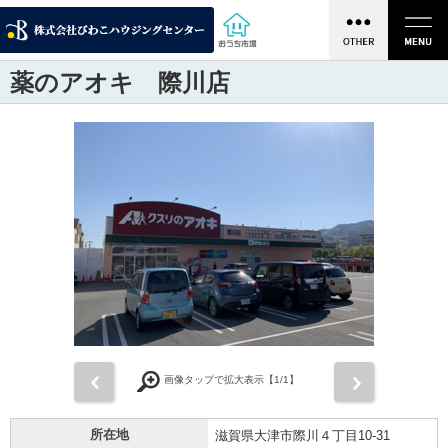
薬のアオキ 際川店
前
次
画像タップで拡大表示【
1
/1】
所在地
滋賀県大津市際川４丁目10-31