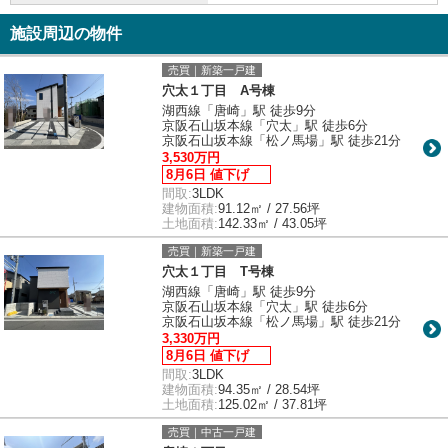
施設周辺の物件
売買｜新築一戸建
穴太１丁目 A号棟
湖西線「唐崎」駅 徒歩9分
京阪石山坂本線「穴太」駅 徒歩6分
京阪石山坂本線「松ノ馬場」駅 徒歩21分
3,530万円
8月6日 値下げ
間取:
3LDK
建物面積:
91.12㎡ / 27.56坪
土地面積:
142.33㎡ / 43.05坪
売買｜新築一戸建
穴太１丁目 T号棟
湖西線「唐崎」駅 徒歩9分
京阪石山坂本線「穴太」駅 徒歩6分
京阪石山坂本線「松ノ馬場」駅 徒歩21分
3,330万円
8月6日 値下げ
間取:
3LDK
建物面積:
94.35㎡ / 28.54坪
土地面積:
125.02㎡ / 37.81坪
売買｜中古一戸建