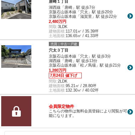
唐崎１丁目
湖西線「唐崎」駅 徒歩7分
京阪石山坂本線「穴太」駅 徒歩20分
京阪石山坂本線「滋賀里」駅 徒歩22分
2,480万円
間取:
3LDK
建物面積:
117.01㎡ / 35.39坪
土地面積:
136.65㎡ / 41.33坪
売買｜中古一戸建
穴太３丁目
京阪石山坂本線「穴太」駅 徒歩3分
湖西線「唐崎」駅 徒歩13分
京阪石山坂本線「松ノ馬場」駅 徒歩21分
1,280万円
7月24日 値下げ
間取:
2LDK
建物面積:
95.21㎡ / 28.80坪
土地面積:
132.30㎡ / 40.02坪
会員限定物件
こちらの物件は無料会員登録により閲覧が可
能になります。