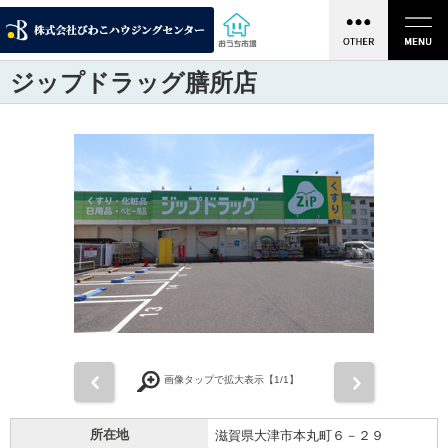
ジップドラッグ膳所店
前
次
画像タップで拡大表示【
1
/1】
所在地
滋賀県大津市本丸町６－２９