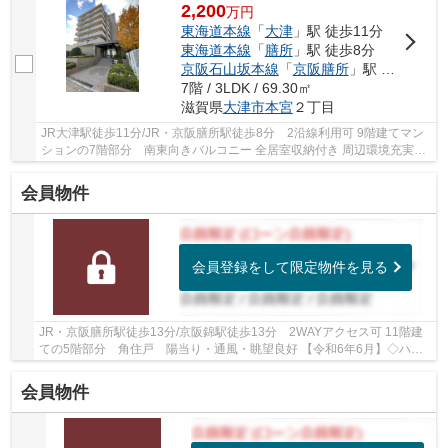
2,200
万
円
東海道本線
「
大津
」駅 徒歩11分
東海道本線
「
膳所
」駅 徒歩8分
京阪石山坂本線
「
京阪膳所
」駅 徒歩8分
7階 / 3LDK / 69.30㎡
滋賀県
大津市
本宮
２丁目
JR大津駅徒歩11分/JR・京阪膳所駅徒歩8分 2沿線利用可 9階建てマン
ションの7階部分 南東向きバルコニー 全居室収納付き 周辺環境充実し
ています リフォームのご相談可能です
会員物件
会員登録をして限定物件を見る
JR・京阪膳所駅徒歩13分/京阪錦駅徒歩13分 2WAYアクセス可 11階建
ての5階部分 角住戸 陽当り・通風・眺望良好 【令和6年6月】◇ハウ
スクリーニング 【2018年6月】◇浴室・キッチン・...
会員物件