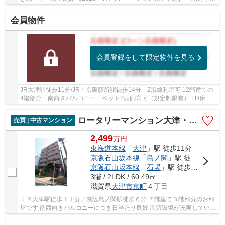
換、壁・床貼替、建具交換など他 小学校・スー...
会員物件
会員登録をして限定物件を見る
JR大津駅徒歩11分/JR・京阪膳所駅徒歩14分 2沿線利用可 12階建ての
4階部分 南向きバルコニー ペット2頭飼育可（規定制限有） LD床暖
房・食洗乾燥機・浴室乾燥機・スロップシンクな...
ロータリーマンション大津・京町
売買 | 中古マンション
2,499
万
円
東海道本線
「
大津
」駅 徒歩11分
京阪石山坂本線
「
島ノ関
」駅 徒歩6分
京阪石山坂本線
「
石場
」駅 徒歩7分
3階 / 2LDK / 60.49㎡
滋賀県
大津市
京町
４丁目
ＪＲ大津駅徒歩１１分／京阪島ノ関駅徒歩６分 ７階建て３階部分のお部
屋です 南西向きバルコニーにつき日当たり良好 周辺環境が充実していま
す ２０２６年９月にリノベーション完了予...