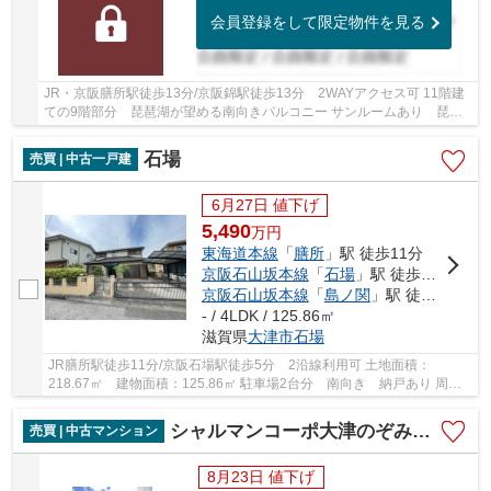
会員登録をして限定物件を見る
JR・京阪膳所駅徒歩13分/京阪錦駅徒歩13分 2WAYアクセス可 11階建
ての9階部分 琵琶湖が望める南向きバルコニー サンルームあり 琵琶
湖花火がご覧になれます 令和７年５月リフォーム...
石場
売買 | 中古一戸建
6月27日 値下げ
5,490
万
円
東海道本線
「
膳所
」駅 徒歩11分
京阪石山坂本線
「
石場
」駅 徒歩5分
京阪石山坂本線
「
島ノ関
」駅 徒歩13分
- / 4LDK / 125.86㎡
滋賀県
大津市
石場
JR膳所駅徒歩11分/京阪石場駅徒歩5分 2沿線利用可 土地面積：
218.67㎡ 建物面積：125.86㎡ 駐車場2台分 南向き 納戸あり 周辺
商業施設充実しています
シャルマンコーポ大津のぞみケ丘
売買 | 中古マンション
8月23日 値下げ