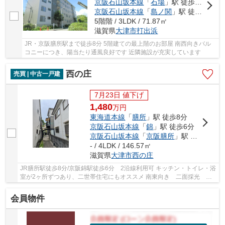
京阪石山坂本線
「
石場
」駅 徒歩7分
京阪石山坂本線
「
島ノ関
」駅 徒歩14分
5階階 / 3LDK / 71.87㎡
滋賀県
大津市
打出浜
JR・京阪膳所駅まで徒歩8分 5階建ての最上階のお部屋 南西向きバル
コニーにつき、陽当たり通風良好です 近隣施設が充実しています
西の庄
売買 | 中古一戸建
7月23日 値下げ
1,480
万
円
東海道本線
「
膳所
」駅 徒歩8分
京阪石山坂本線
「
錦
」駅 徒歩6分
京阪石山坂本線
「
京阪膳所
」駅 徒歩8分
- / 4LDK / 146.57㎡
滋賀県
大津市
西の庄
JR膳所駅徒歩8分/京阪錦駅徒歩6分 2沿線利用可 キッチン・トイレ・浴
室が2ヶ所ずつあり、二世帯住宅にもオススメ 南東向き 二面採光 全
居室6帖以上・収納付き 納戸あり スーパー・...
会員物件