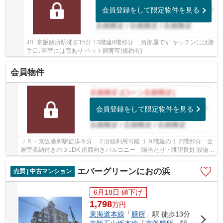
会員登録をして限定物件を見る
JR･京阪膳所駅徒歩15分 13階建8階部分 角部屋です キッチンには勝
手口､浴室には窓あり ペット飼育可(規約有)
会員物件
会員登録をして限定物件を見る
ＪＲ・京阪膳所駅徒歩８分 ２沿線利用可能 １９階建の１２階部分 全
居室収納付きの３LDK 南西向きバルコニー 陽当たり・眺望良好 設備充
実しています ペット飼育可能（規約有）
エバーグリーンにおの浜
売買 | 中古マンション
6月18日 値下げ
1,798
万
円
東海道本線
「
膳所
」駅 徒歩13分