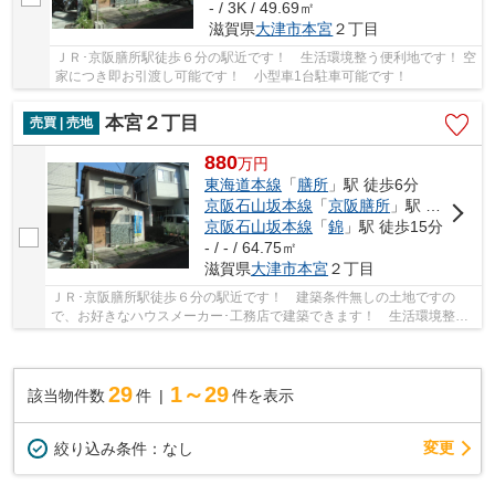
- / 3K / 49.69㎡
滋賀県
大津市
本宮
２丁目
ＪＲ･京阪膳所駅徒歩６分の駅近です！ 生活環境整う便利地です！ 空
家につき即お引渡し可能です！ 小型車1台駐車可能です！
本宮２丁目
売買 | 売地
880
万
円
東海道本線
「
膳所
」駅 徒歩6分
京阪石山坂本線
「
京阪膳所
」駅 徒歩6分
京阪石山坂本線
「
錦
」駅 徒歩15分
- / - / 64.75㎡
滋賀県
大津市
本宮
２丁目
ＪＲ･京阪膳所駅徒歩６分の駅近です！ 建築条件無しの土地ですの
で、お好きなハウスメーカー･工務店で建築できます！ 生活環境整う
便利地です！
29
1～29
該当物件数
件
件を表示
変更
絞り込み条件：
なし