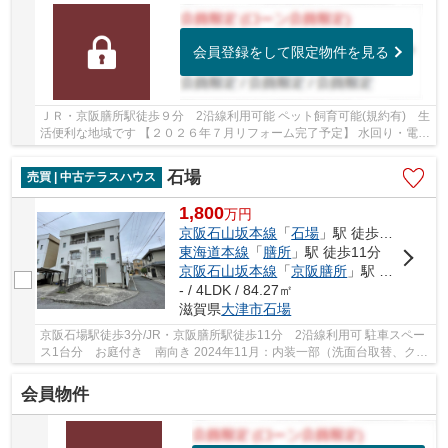
会員登録をして限定物件を見る
ＪＲ・京阪膳所駅徒歩９分 2沿線利用可能 ペット飼育可能(規約有) 生
活便利な地域です 【２０２６年７月リフォーム完了予定】 水回り・電気
温水器・建具・スイッチ・コンセント・照...
石場
売買 | 中古テラスハウス
1,800
万
円
京阪石山坂本線
「
石場
」駅 徒歩3分
東海道本線
「
膳所
」駅 徒歩11分
京阪石山坂本線
「
京阪膳所
」駅 徒歩11分
- / 4LDK / 84.27㎡
滋賀県
大津市
石場
京阪石場駅徒歩3分/JR・京阪膳所駅徒歩11分 2沿線利用可 駐車スペー
ス1台分 お庭付き 南向き 2024年11月：内装一部（洗面台取替、クロ
ス、襖、CFほか工事済） スーパー・コンビニ・...
会員物件