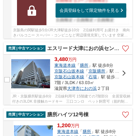
会員登録をして限定物件を見る
京阪島の関駅徒歩5分/JR大津駅徒歩10分 2沿線利用可 お庭付き 南向
きバルコニー スーパー・コンビニなど周辺環境充実しています 空家に
つき即引き渡し可能です
エスリード大津におの浜セントラル
売買 | 中古マンション
3,480
万
円
東海道本線
「
膳所
」駅 徒歩8分
京阪石山坂本線
「
京阪膳所
」駅 徒歩8分
京阪石山坂本線
「
石場
」駅 徒歩9分
7階 / 3LDK / 63.03㎡
滋賀県
大津市
におの浜
２丁目
JR・京阪膳所駅徒歩8分 2沿線利用可 15階建ての7階部分 全居室収納
付きの3LDK 非接触カードキー 三口コンロ ペット飼育可（規約制限
有） 小学校・スーパー徒歩5分圏内 周辺環境充...
膳所ハイツ12号棟
売買 | 中古マンション
1,200
万
円
東海道本線
「
膳所
」駅 徒歩8分