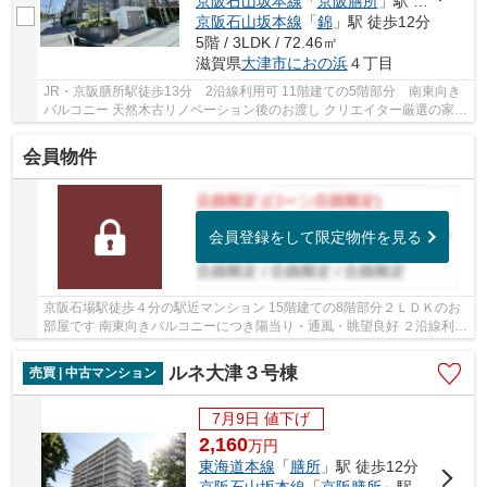
京阪石山坂本線
「
京阪膳所
」駅 徒歩13分
京阪石山坂本線
「
錦
」駅 徒歩12分
5階 / 3LDK / 72.46㎡
滋賀県
大津市
におの浜
４丁目
JR・京阪膳所駅徒歩13分 2沿線利用可 11階建ての5階部分 南東向き
バルコニー 天然木古リノベーション後のお渡し クリエイター厳選の家具
照明付きです 【2026年3月17日完成予定】 ...
会員物件
会員登録をして限定物件を見る
京阪石場駅徒歩４分の駅近マンション 15階建ての8階部分２ＬＤＫのお
部屋です 南東向きバルコニーにつき陽当り・通風・眺望良好 ２沿線利用
可能 ペット飼育可能 ＬＤに床暖房あり 共...
ルネ大津３号棟
売買 | 中古マンション
7月9日 値下げ
2,160
万
円
東海道本線
「
膳所
」駅 徒歩12分
京阪石山坂本線
「
京阪膳所
」駅 徒歩12分