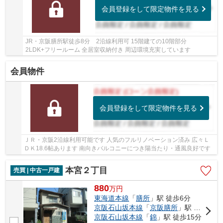
会員登録をして限定物件を見る
JR・京阪膳所駅徒歩8分 2沿線利用可 15階建ての10階部分
2LDK+フリールーム 全居室収納付き 周辺環境充実しています
会員物件
会員登録をして限定物件を見る
ＪＲ・京阪2沿線利用可能です 人気のフルリノベーション済み 広々Ｌ
ＤＫ18.6帖あります 南向きバルコニーにつき陽当たり・通風良好です
本宮２丁目
売買 | 中古一戸建
880
万
円
東海道本線
「
膳所
」駅 徒歩6分
京阪石山坂本線
「
京阪膳所
」駅 徒歩6分
京阪石山坂本線
「
錦
」駅 徒歩15分