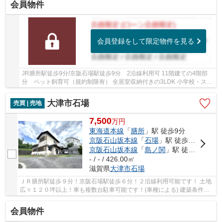
会員物件
会員登録をして限定物件を見る
JR膳所駅徒歩9分/京阪石場駅徒歩9分 2沿線利用可 11階建ての4階部
分 ペット飼育可（規約制限有） 全居室収納付きの3LDK 小学校・スー
パー徒歩10分圏内です
大津市石場
売買 | 売地
7,500
万
円
東海道本線
「
膳所
」駅 徒歩9分
京阪石山坂本線
「
石場
」駅 徒歩6分
京阪石山坂本線
「
島ノ関
」駅 徒歩12分
- / - / 426.00㎡
滋賀県
大津市
石場
ＪＲ膳所駅徒歩９分！京阪石場駅徒歩６分！２沿線利用可能です！ 土地
広々１２０坪以上！車も複数台駐車可能です！(車種による) 建築条件無
しの土地！好きな工務店・ハウスメーカーで...
会員物件