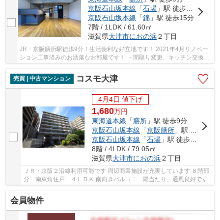
京阪石山坂本線
「
石場
」駅 徒歩9分
京阪石山坂本線
「
錦
」駅 徒歩15分
7階 / 1LDK / 61.60㎡
滋賀県
大津市
におの浜
２丁目
JR・京阪膳所駅徒歩9分！生活便利な好立地です！ 2021年4月リノベー
ション工事済みのお洒落なお部屋です！ ・間取り変更、キッチン交換・
浴室交換・洗面台交換・トイレ交換 ・全室クロ...
コスモ大津
売買 | 中古マンション
4月4日 値下げ
1,680
万
円
東海道本線
「
膳所
」駅 徒歩9分
京阪石山坂本線
「
京阪膳所
」駅 徒歩9分
京阪石山坂本線
「
石場
」駅 徒歩8分
8階 / 4LDK / 79.05㎡
滋賀県
大津市
におの浜
２丁目
ＪＲ・京阪２沿線利用可能です 周辺商業施設が充実しています ８階部
分 南東角住戸 ４ＬＤＫ 南向きバルコニ 陽当たり、通風良好です
会員物件