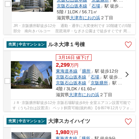
京阪石山坂本線
「
石場
」駅 徒歩12分
5階 / 1LDK / 56.71㎡
滋賀県
大津市
におの浜
２丁目
JR・京阪膳所駅徒歩12分 通勤・通学に大変便利です 10階建ての5階
部分 南向きバルコー 琵琶湖岸・なぎさ公園まで徒歩すぐです 周辺
商業施設が充実しています
ルネ大津１号棟
売買 | 中古マンション
3月16日 値下げ
2,299
万
円
東海道本線
「
膳所
」駅 徒歩12分
京阪石山坂本線
「
石場
」駅 徒歩8分
京阪石山坂本線
「
京阪膳所
」駅 徒歩12分
4階 / 3LDK / 61.60㎡
滋賀県
大津市
におの浜
２丁目
ＪＲ･京阪膳所駅徒歩12分 京阪石場駅徒歩8分 全室エアコン設置可能で
す（うち2台は設置済） ペット飼育可能(規約有) 【令和7年12月リフォー
ム完了予定】 キッチン・洗面台・トイレ...
大津スカイハイツ
売買 | 中古マンション
1,980
万
円
東海道本線
「
膳所
」駅 徒歩9分