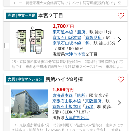
コニー 琵琶湖花火大会鑑賞可能です ペット飼育可能(規約有)です 空家
につき即お引渡しできます 令和3年10月 給...
本宮２丁目
売買 | 中古一戸建
1,780
万
円
東海道本線
「
膳所
」駅 徒歩11分
京阪石山坂本線
「
京阪膳所
」駅 徒歩11分
京阪石山坂本線
「
錦
」駅 徒歩15分
- / 6DK / 90.59㎡
滋賀県
大津市
本宮
２丁目
JR・京阪膳所駅徒歩11分/京阪錦駅徒歩15分 2沿線利用可 閑静な住宅
地です 東向き平坦地で陽当たり良好 駐車スペース1台分（車種によ
る） 全居室収納付き スーパー・コンビニ・ドラ...
膳所ハイツ8号棟
売買 | 中古マンション
1,899
万
円
東海道本線
「
膳所
」駅 徒歩7分
京阪石山坂本線
「
京阪膳所
」駅 徒歩7分
京阪石山坂本線
「
石場
」駅 徒歩10分
2階 / 3LDK / 71.87㎡
滋賀県
大津市
打出浜
JR・京阪膳所駅徒歩7分 2沿線利用可 5階建ての2階部分 南向きにつ
き陽当り・眺望良好 【2026年9月リノベーション完了予定】 水廻り交