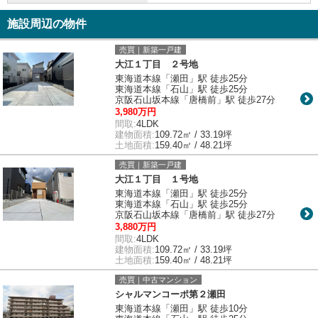
施設周辺の物件
売買｜新築一戸建
大江１丁目 ２号地
東海道本線「瀬田」駅 徒歩25分
東海道本線「石山」駅 徒歩25分
京阪石山坂本線「唐橋前」駅 徒歩27分
3,980万円
間取:
4LDK
建物面積:
109.72㎡ / 33.19坪
土地面積:
159.40㎡ / 48.21坪
売買｜新築一戸建
大江１丁目 １号地
東海道本線「瀬田」駅 徒歩25分
東海道本線「石山」駅 徒歩25分
京阪石山坂本線「唐橋前」駅 徒歩27分
3,880万円
間取:
4LDK
建物面積:
109.72㎡ / 33.19坪
土地面積:
159.40㎡ / 48.21坪
売買｜中古マンション
シャルマンコーポ第２瀬田
東海道本線「瀬田」駅 徒歩10分