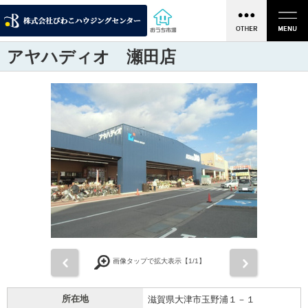
アヤハディオ 瀬田店
前
次
画像タップで拡大表示【
1
/1】
所在地
滋賀県大津市玉野浦１－１