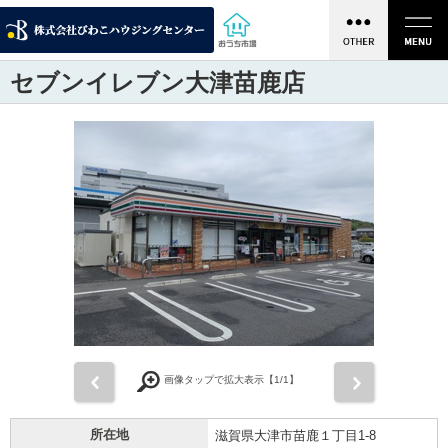
セブンイレブン大津苗鹿店
前
次
画像タップで拡大表示【
1
/1】
所在地
滋賀県大津市苗鹿１丁目1-8