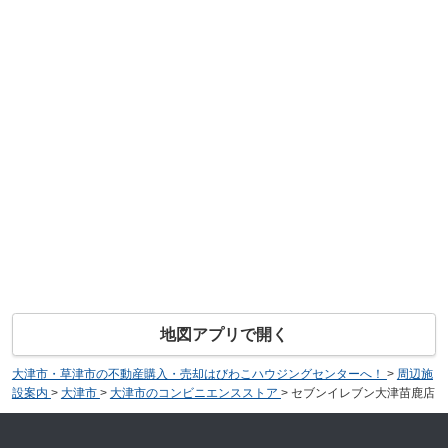
地図アプリで開く
大津市・草津市の不動産購入・売却はびわこハウジングセンターへ！
>
周辺施
設案内
>
大津市
>
大津市のコンビニエンスストア
>
セブンイレブン大津苗鹿店