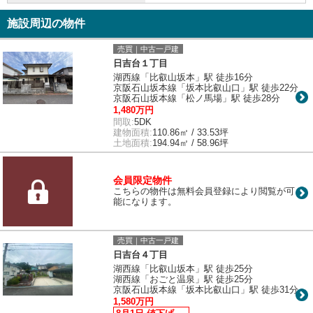
施設周辺の物件
売買｜中古一戸建
日吉台１丁目
湖西線「比叡山坂本」駅 徒歩16分
京阪石山坂本線「坂本比叡山口」駅 徒歩22分
京阪石山坂本線「松ノ馬場」駅 徒歩28分
1,480万円
間取:
5DK
建物面積:
110.86㎡ / 33.53坪
土地面積:
194.94㎡ / 58.96坪
会員限定物件
こちらの物件は無料会員登録により閲覧が可
能になります。
売買｜中古一戸建
日吉台４丁目
湖西線「比叡山坂本」駅 徒歩25分
湖西線「おごと温泉」駅 徒歩25分
京阪石山坂本線「坂本比叡山口」駅 徒歩31分
1,580万円