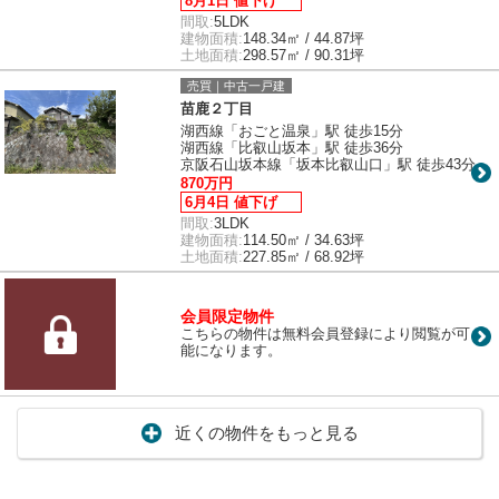
8月1日 値下げ
間取:
5LDK
建物面積:
148.34㎡ / 44.87坪
土地面積:
298.57㎡ / 90.31坪
売買｜中古一戸建
苗鹿２丁目
湖西線「おごと温泉」駅 徒歩15分
湖西線「比叡山坂本」駅 徒歩36分
京阪石山坂本線「坂本比叡山口」駅 徒歩43分
870万円
6月4日 値下げ
間取:
3LDK
建物面積:
114.50㎡ / 34.63坪
土地面積:
227.85㎡ / 68.92坪
会員限定物件
こちらの物件は無料会員登録により閲覧が可
能になります。
近くの物件をもっと見る