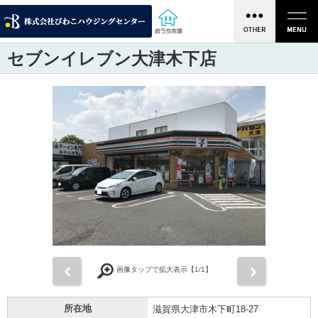
セブンイレブン大津木下店
前
次
画像タップで拡大表示【
1
/1】
所在地
滋賀県大津市木下町18-27