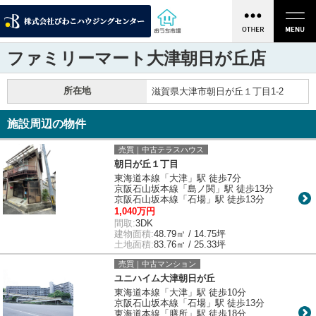
ファミリーマート大津朝日が丘店
所在地
滋賀県大津市朝日が丘１丁目1-2
施設周辺の物件
売買｜中古テラスハウス
朝日が丘１丁目
東海道本線「大津」駅 徒歩7分
京阪石山坂本線「島ノ関」駅 徒歩13分
京阪石山坂本線「石場」駅 徒歩13分
1,040万円
間取:
3DK
建物面積:
48.79㎡ / 14.75坪
土地面積:
83.76㎡ / 25.33坪
売買｜中古マンション
ユニハイム大津朝日が丘
東海道本線「大津」駅 徒歩10分
京阪石山坂本線「石場」駅 徒歩13分
東海道本線「膳所」駅 徒歩18分