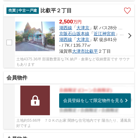
き 趣味の部屋にもできる作業場倉庫付き SIC・...
比叡平２丁目
売買 | 中古一戸建
2,500
万
円
湖西線
「
大津京
」駅 バス28分 「比叡平」 停歩3分
京阪石山坂本線
「
近江神宮前
」駅 徒歩72分
湖西線
「
大津京
」駅 徒歩81分
- / 7K / 135.77㎡
滋賀県
大津市
比叡平
２丁目
土地4375.36坪 部屋数豊富な7K 納戸・倉庫など収納豊富です サウナ
もあります
会員物件
会員登録をして限定物件を見る
土地約55.66坪 ７ＤＫのお家 閑静な住宅地内です 陽当たり、通風良
好ですよ