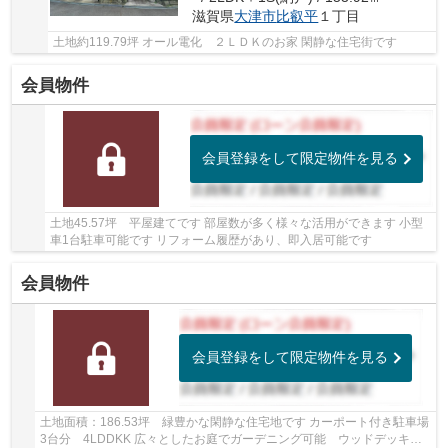
滋賀県
大津市
比叡平
１丁目
土地約119.79坪 オール電化 ２ＬＤＫのお家 閑静な住宅街です
会員物件
会員登録をして限定物件を見る
土地45.57坪 平屋建てです 部屋数が多く様々な活用ができます 小型
車1台駐車可能です リフォーム履歴があり、即入居可能です
会員物件
会員登録をして限定物件を見る
土地面積：186.53坪 緑豊かな閑静な住宅地です カーポート付き駐車場
3台分 4LDDKK 広々としたお庭でガーデニング可能 ウッドデッキ付