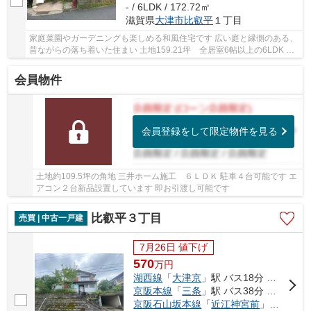
- / 6LDK / 172.72㎡
滋賀県
大津市
比叡平
１丁目
家庭菜園やガーデニングも楽しめる和風住宅です 広い庭と縁側のある、
昔ながらの落ち着いた住まい 土地159.21坪 全居室6帖以上の6LDK 続
き和室あります 小学校まで徒歩4分
会員物件
会員登録をして限定物件を見る
土地約109.5坪の角地 三井ホーム施工 ６ＬＤＫ 駐車４台可能です エ
アコン２台新品設置しています 即お引渡し可能です
比叡平３丁目
売買 | 中古一戸建
7月26日 値下げ
570
万
円
湖西線
「
大津京
」駅 バス18分 「比叡平三丁目」 停歩3分
京阪本線
「
三条
」駅 バス38分 「比叡平三丁目」 停歩3分
京阪石山坂本線
「
近江神宮前
」駅 徒歩66分