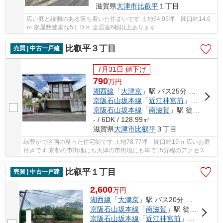
滋賀県
大津市
比叡平
１丁目
広い庭と縁側のある落ち着いた住まいです 土地64.05坪 間口約14.6
ｍ 部屋数豊富な5ＬＤＫ 全居室6帖以上あります
比叡平３丁目
売買 | 中古一戸建
7月31日 値下げ
790
万
円
湖西線
「
大津京
」駅 バス25分 「比叡平３丁目」 停歩7分
京阪石山坂本線
「
近江神宮前
」駅 徒歩70分
京阪石山坂本線
「
南滋賀
」駅 徒歩62分
- / 6DK / 128.99㎡
滋賀県
大津市
比叡平
３丁目
緑豊かで区画の整った住宅街です 土地78.77坪 間口約15ｍ 広いお庭
付きです 京都の市街地にも大津の市街地にも車で15分程のアクセスで
す
比叡平１丁目
売買 | 中古一戸建
2,600
万
円
湖西線
「
大津京
」駅 バス20分 「3丁目東」 停歩3分
京阪石山坂本線
「
南滋賀
」駅 徒歩55分
京阪石山坂本線
「
近江神宮前
」駅 徒歩66分