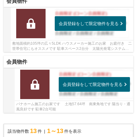
会員物件
会員登録をして限定物件を見る
敷地面積約105坪の広々5LDK ハウスメーカー施工のお家 お庭付き 二
世帯住宅にもオススメです 駐車スペース2台分 太陽光発電システム
ウッドデッキ ルーフバルコニー ビリヤードル...
会員物件
会員登録をして限定物件を見る
パナホーム施工のお家です 土地57.64坪 南東角地です 陽当り・通
風良好です 駐車2台可能
13
1～13
該当物件数
件
件を表示