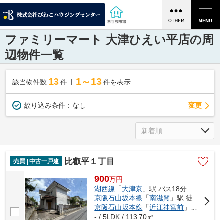
ファミリーマート 大津ひえい平店の周
辺物件一覧
13
1～13
該当物件数
件
件を表示
変更
絞り込み条件：
なし
比叡平１丁目
売買 | 中古一戸建
900
万
円
湖西線
「
大津京
」駅 バス18分 「三丁目東」 停歩3分
京阪石山坂本線
「
南滋賀
」駅 徒歩55分
京阪石山坂本線
「
近江神宮前
」駅 徒歩67分
- / 5LDK / 113.70㎡