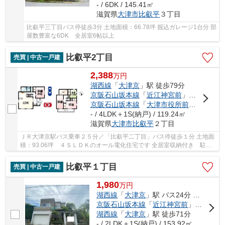
- / 6DK / 145.41㎡
滋賀県
大津市
比叡平
３丁目
比叡平三丁目バス停徒歩3分 土地面積：66.78坪 掘込ガレージ1台分 部
屋数豊富な6DK 全居室6帖以上
比叡平2丁目
売買 | 中古一戸建
2,388
万
円
湖西線
「
大津京
」駅 徒歩79分
京阪石山坂本線
「
近江神宮前
」駅 徒歩72分
京阪石山坂本線
「
大津市役所前
」駅 徒歩8
- / 4LDK＋1S(納戸) / 119.24㎡
滋賀県
大津市
比叡平
２丁目
ＪＲ大津京駅バス乗車２５分／「比叡平二丁目」バス停徒歩１分 土地面
積：93.06坪 ４ＳＬＤＫのオール電化住宅です 全居室収納付き 駐車
２台可能 対面キッチン リフォーム予定があ...
比叡平１丁目
売買 | 中古一戸建
1,980
万
円
湖西線
「
大津京
」駅 バス24分 「比叡平一丁目」 停歩3分
京阪石山坂本線
「
近江神宮前
」駅 徒歩64分
湖西線
「
大津京
」駅 徒歩71分
- / 2LDK＋1S(納戸) / 153.92㎡