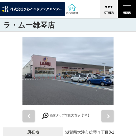
ラ・ムー雄琴店
前
次
画像タップで拡大表示【
1
/1】
所在地
滋賀県大津市雄琴４丁目8-1