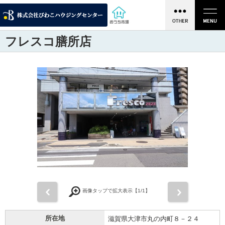
フレスコ膳所店
前
次
画像タップで拡大表示【
1
/1】
所在地
滋賀県大津市丸の内町８－２４