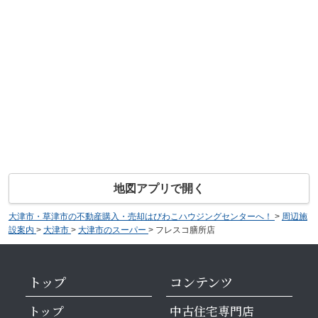
地図アプリで開く
大津市・草津市の不動産購入・売却はびわこハウジングセンターへ！
>
周辺施
設案内
>
大津市
>
大津市のスーパー
>
フレスコ膳所店
トップ
コンテンツ
トップ
中古住宅専門店