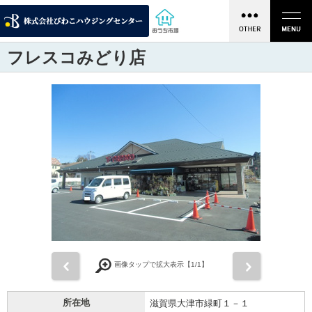
フレスコみどり店
前
次
画像タップで拡大表示【
1
/1】
所在地
滋賀県大津市緑町１－１