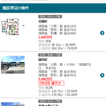
施設周辺の物件
売買｜中古一戸建
花園町
湖西線「小野」駅 徒歩14分
湖西線「堅田」駅 徒歩31分
湖西線「和邇」駅 徒歩44分
1,680万円
間取:
5DK
建物面積:
99.16㎡ / 29.99坪
土地面積:
264.18㎡ / 79.91坪
売買｜新築一戸建
陽明町
湖西線「小野」駅 バス8分 「清風町北
口」 停歩3分
湖西線「小野」駅 徒歩30分
湖西線「堅田」駅 徒歩41分
3,490万円
7月12日 値下げ
間取:
4LDK
建物面積:
110.75㎡ / 33.50坪
土地面積:
176.08㎡ / 53.26坪
売買｜中古一戸建