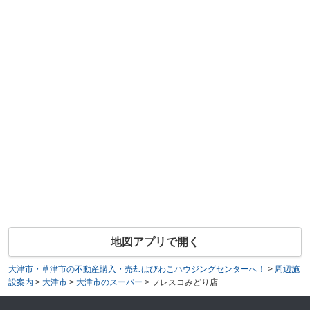
地図アプリで開く
大津市・草津市の不動産購入・売却はびわこハウジングセンターへ！
>
周辺施
設案内
>
大津市
>
大津市のスーパー
>
フレスコみどり店