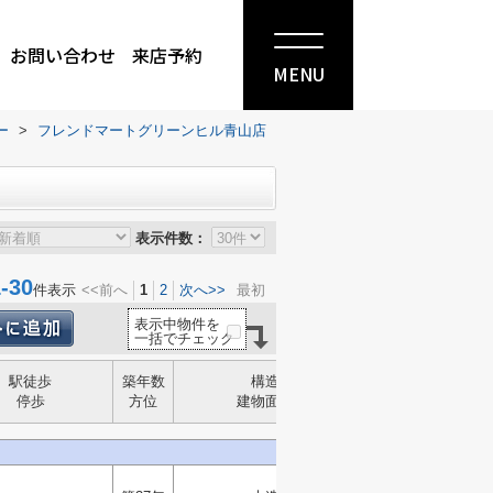
お問い合わせ
来店予約
MENU
ー
>
フレンドマートグリーンヒル青山店
表示件数：
30
件表示
<<前へ
1
2
次へ>>
最初
表示中物件を
一括でチェック
駅徒歩
築年数
構造
停歩
方位
建物面積