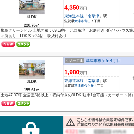
4,350
万円
東海道本線
「
南草津
」駅
4LDK
滋賀県
大津市
青山
７丁目
228.76㎡
飛鳥グリーンヒル 土地面積：69.19坪 北西角地 お庭付き ダイワハウス
ヶ所あり LDK広々24帖 吹抜けあり
草津市桜ケ丘４丁目
中古一戸建
1,980
万円
東海道本線
「
南草津
」駅
3LDK
滋賀県
草津市
桜ケ丘
４丁目
155.61㎡
土地47.07坪 全居室6帖以上・収納付きの3LDK 駐車1台可能（カーポート