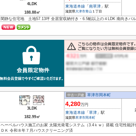
4LDK
東海道本線
「
南草津
」駅
滋賀県
大津市
青山
１丁目
188.88㎡
閑静な住宅地 土地57.13坪 全居室収納付き・6.5帖以上の４LDK 南向きバ
草津市岡本町
中古一戸建
4,280
万円
3LDK
東海道本線
「
草津
」駅
182.99㎡
滋賀県
草津市
岡本町
ヘーベルハウス施工のお家 太陽光発電システム（3.4ｋｗ）搭載 住宅性能
ＤＫ 令和８年７月ハウスクリーニング済