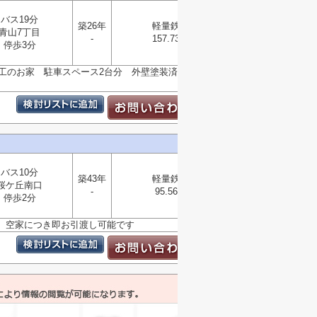
バス19分
築26年
軽量鉄骨
青山7丁目
-
157.73㎡
選択
停歩3分
▼
施工のお家 駐車スペース2台分 外壁塗装済み トイレ2
バス10分
築43年
軽量鉄骨
桜ケ丘南口
選択
-
95.56㎡
▼
停歩2分
付） 空家につき即お引渡し可能です