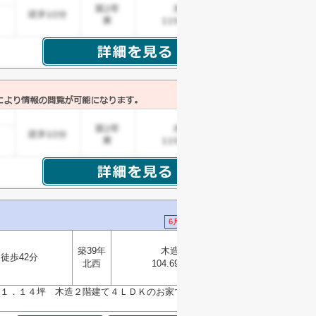
6月28日 値下げ
築39年
木造
徒歩42分
選択
北西
104.69㎡
▼
１．１４坪 木造２階建て４ＬＤＫのお家です 全居室