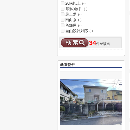
20階以上
(-)
1階の物件
(-)
最上階
(-)
南向き
(-)
角部屋
(-)
自由設計対応
(-)
34
件が該当
新着物件