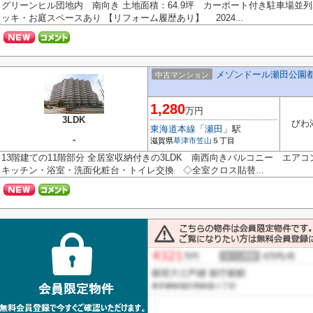
グリーンヒル団地内 南向き 土地面積：64.9坪 カーポート付き駐車場並
ッキ・お庭スペースあり 【リフォーム履歴あり】 2024...
メゾンドール瀬田公園
中古マンション
1,280
万円
3LDK
びわ
東海道本線
「
瀬田
」駅
-
滋賀県
草津市
笠山
５丁目
13階建ての11階部分 全居室収納付きの3LDK 南西向きバルコニー エアコ
キッチン・浴室・洗面化粧台・トイレ交換 ◇全室クロス貼替...