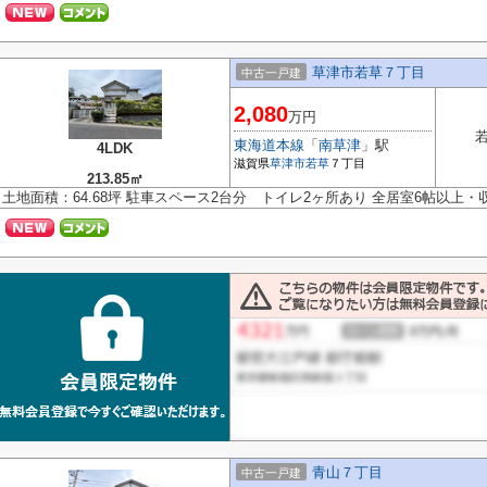
草津市若草７丁目
中古一戸建
2,080
万円
東海道本線
「
南草津
」駅
4LDK
滋賀県
草津市
若草
７丁目
213.85㎡
土地面積：64.68坪 駐車スペース2台分 トイレ2ヶ所あり 全居室6帖以上
青山７丁目
中古一戸建