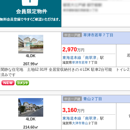
草津市若草７丁目
中古一戸建
2,970
万円
4LDK
東海道本線
「
南草津
」駅
滋賀県
草津市
若草
７丁目
207.99㎡
閑静な住宅地 土地62.91坪 全居室収納付きの４LDK 駐車2台可能 トイレ
済みです
青山２丁目
中古一戸建
3,160
万円
東海道本線
「
南草津
」駅
4LDK
滋賀県
大津市
青山
２丁目
214.60㎡