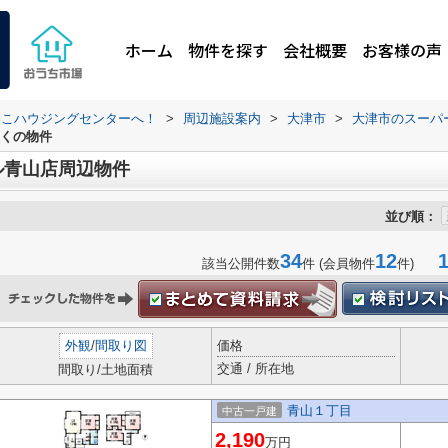
ホーム
物件を探す
会社概要
お客様の声
わこハウジングセンターへ！
>
周辺施設案内
>
大津市
>
大津市のスーパ
くの物件
ル青山店周辺物件
並び順：
34
12
1-
該当公開件数
件 (会員物件
件)
外観
/
間取り図
価格
交通 / 所在地
間取り/土地面積
青山１丁目
中古一戸建
2,190
万円