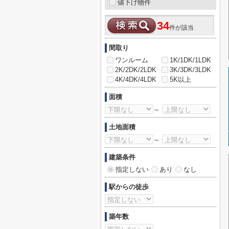
値下げ物件
34
件が該当
間取り
ワンルーム
1K/1DK/1LDK
2K/2DK/2LDK
3K/3DK/3LDK
4K/4DK/4LDK
5K以上
面積
～
土地面積
～
建築条件
指定しない
あり
なし
駅からの徒歩
築年数