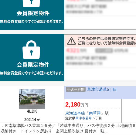
草津市若草5丁目
中古一戸建
2,180
万円
4LDK
東海道本線
「
南草津
」駅
滋賀県
草津市
若草
５丁目
202.14㎡
ＪＲ南草津駅バス乗車１５分／「若草中央通り」バス停徒歩２分 土地面積６
収納付き トイレ２ヶ所あり 玄関上部吹抜け 庭付き 駐...