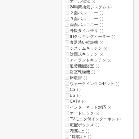
オール電化
(-)
24時間換気システム
(-)
２面バルコニー
(-)
３面バルコニー
(-)
両面バルコニー
(-)
外観タイル張り
(-)
IHクッキングヒーター
(-)
食器洗い乾燥機
(-)
システムキッチン
(-)
対面式キッチン
(-)
アイランドキッチン
(-)
追焚機能浴室
(-)
浴室乾燥機
(-)
床暖房
(-)
ウォークインクロゼット
(-)
CS
(-)
BS
(-)
CATV
(-)
インターネット対応
(-)
オートロック
(-)
TVモニタ付インターホン
(-)
宅配ボックス
(-)
2階以上
(-)
10階以上
(-)