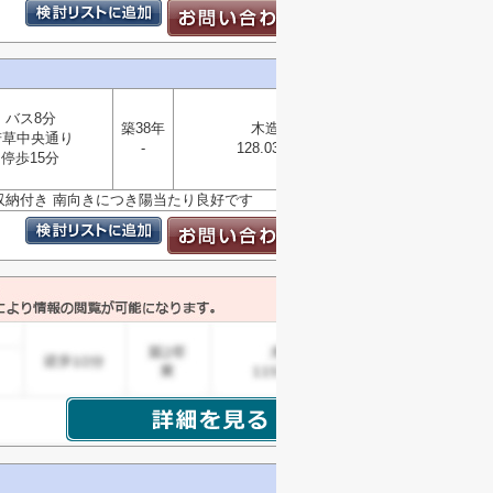
バス8分
築38年
木造
若草中央通り
選択
-
128.03㎡
▼
停歩15分
・収納付き 南向きにつき陽当たり良好です