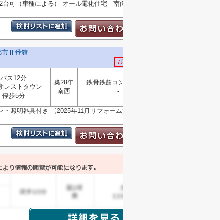
列2台可（車種による） オール電化住宅 南面には広々デ
都市Ⅱ番館
7月21日 値下げ
バス12分
築29年
鉄骨鉄筋コンクリート
湖レストタウン
選択
南西
-
▼
停歩5分
ン・照明器具付き 【2025年11月リフォーム済み】 ◇