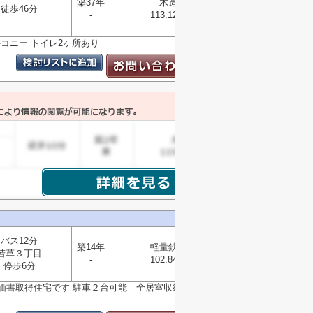
築37年
木造
徒歩46分
選択
-
113.12㎡
▼
ルコニー トイレ2ヶ所あり
バス12分
築14年
軽量鉄骨
若草３丁目
-
102.84㎡
選択
停歩6分
▼
評価書取得住宅です 駐車２台可能 全居室収納付きの3Ｌ