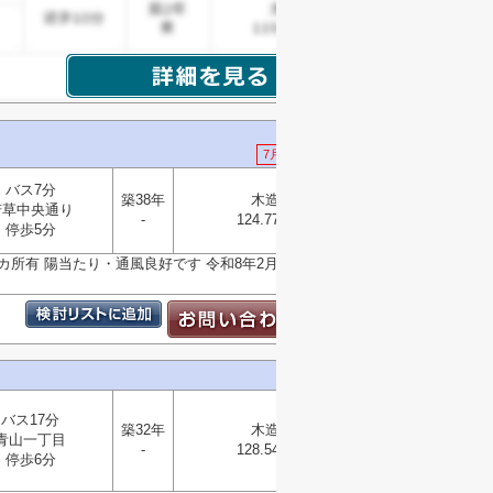
7月30日 値下げ
バス7分
築38年
木造
若草中央通り
選択
-
124.77㎡
▼
停歩5分
2カ所有 陽当たり・通風良好です 令和8年2月リフォーム
バス17分
築32年
木造
青山一丁目
-
128.54㎡
選択
停歩6分
▼