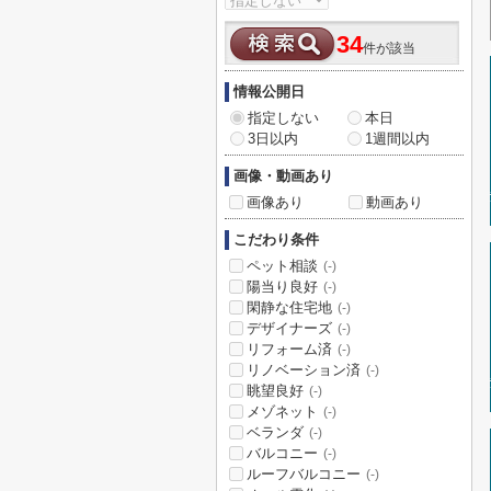
34
件が該当
情報公開日
指定しない
本日
3日以内
1週間以内
画像・動画あり
画像あり
動画あり
こだわり条件
ペット相談
(-)
陽当り良好
(-)
閑静な住宅地
(-)
デザイナーズ
(-)
リフォーム済
(-)
リノベーション済
(-)
眺望良好
(-)
メゾネット
(-)
ベランダ
(-)
バルコニー
(-)
ルーフバルコニー
(-)