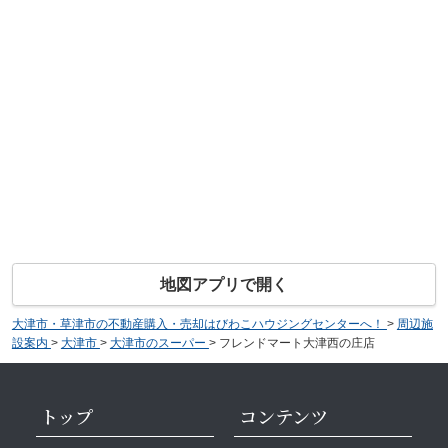
地図アプリで開く
大津市・草津市の不動産購入・売却はびわこハウジングセンターへ！
>
周辺施
設案内
>
大津市
>
大津市のスーパー
>
フレンドマート大津西の庄店
トップ
コンテンツ