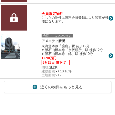
会員限定物件
こちらの物件は無料会員登録により閲覧が可
能になります。
売買｜中古マンション
アメニティ膳所
東海道本線「膳所」駅 徒歩12分
京阪石山坂本線「京阪膳所」駅 徒歩12分
京阪石山坂本線「錦」駅 徒歩10分
1,690万円
6月28日 値下げ
間取:
2LDK
建物面積:
- / 18.16坪
土地面積:
- / -
近くの物件をもっと見る