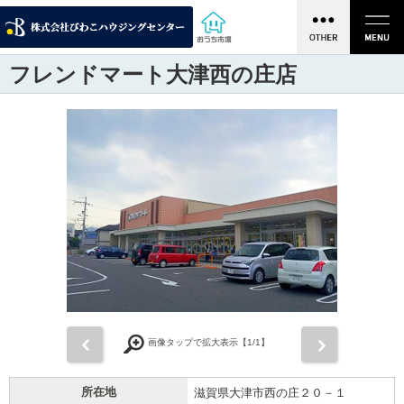
フレンドマート大津西の庄店
前
次
画像タップで拡大表示【
1
/1】
所在地
滋賀県大津市西の庄２０－１