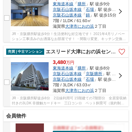
東海道本線
「
膳所
」駅 徒歩9分
京阪石山坂本線
「
石場
」駅 徒歩9分
京阪石山坂本線
「
錦
」駅 徒歩15分
7階 / 1LDK / 61.60㎡
滋賀県
大津市
におの浜
２丁目
JR・京阪膳所駅徒歩9分！生活便利な好立地です！ 2021年4月リノベー
ション工事済みのお洒落なお部屋です！ ・間取り変更、キッチン交換・
浴室交換・洗面台交換・トイレ交換 ・全室クロ...
エスリード大津におの浜セントラル
売買 | 中古マンション
3,480
万
円
東海道本線
「
膳所
」駅 徒歩8分
京阪石山坂本線
「
京阪膳所
」駅 徒歩8分
京阪石山坂本線
「
石場
」駅 徒歩9分
7階 / 3LDK / 63.03㎡
滋賀県
大津市
におの浜
２丁目
JR・京阪膳所駅徒歩8分 2沿線利用可 15階建ての7階部分 全居室収納
付きの3LDK 非接触カードキー 三口コンロ ペット飼育可（規約制限
有） 小学校・スーパー徒歩5分圏内 周辺環境充...
会員物件