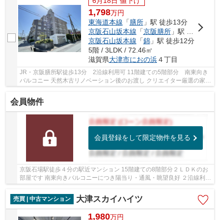
6月18日 値下げ
1,798
万
円
東海道本線
「
膳所
」駅 徒歩13分
京阪石山坂本線
「
京阪膳所
」駅 徒歩13分
京阪石山坂本線
「
錦
」駅 徒歩12分
5階 / 3LDK / 72.46㎡
滋賀県
大津市
におの浜
４丁目
JR・京阪膳所駅徒歩13分 2沿線利用可 11階建ての5階部分 南東向き
バルコニー 天然木古リノベーション後のお渡し クリエイター厳選の家具
照明付きです 【2026年3月17日完成予定】 ...
会員物件
会員登録をして限定物件を見る
京阪石場駅徒歩４分の駅近マンション 15階建ての8階部分２ＬＤＫのお
部屋です 南東向きバルコニーにつき陽当り・通風・眺望良好 ２沿線利用
可能 ペット飼育可能 ＬＤに床暖房あり 共...
大津スカイハイツ
売買 | 中古マンション
1,980
万
円