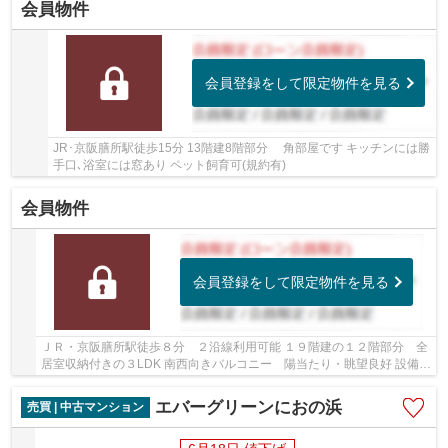
会員物件
会員登録をして限定物件を見る
JR･京阪膳所駅徒歩15分 13階建8階部分 角部屋です キッチンには勝
手口､浴室には窓あり ペット飼育可(規約有)
会員物件
会員登録をして限定物件を見る
ＪＲ・京阪膳所駅徒歩８分 ２沿線利用可能 １９階建の１２階部分 全
居室収納付きの３LDK 南西向きバルコニー 陽当たり・眺望良好 設備充
実しています ペット飼育可能（規約有）
エバーグリーンにおの浜
売買 | 中古マンション