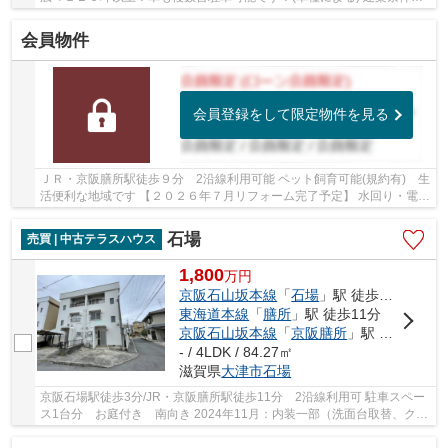
しの土地！好きな工務店・ハウスメーカーで...
会員物件
会員登録をして限定物件を見る
ＪＲ・京阪膳所駅徒歩９分 2沿線利用可能 ペット飼育可能(規約有) 生
活便利な地域です 【２０２６年７月リフォーム完了予定】 水回り・電気
温水器・建具・スイッチ・コンセント・照...
石場
売買 | 中古テラスハウス
1,800
万
円
京阪石山坂本線
「
石場
」駅 徒歩3分
東海道本線
「
膳所
」駅 徒歩11分
京阪石山坂本線
「
京阪膳所
」駅 徒歩11分
- / 4LDK / 84.27㎡
滋賀県
大津市
石場
京阪石場駅徒歩3分/JR・京阪膳所駅徒歩11分 2沿線利用可 駐車スペー
ス1台分 お庭付き 南向き 2024年11月：内装一部（洗面台取替、クロ
ス、襖、CFほか工事済） スーパー・コンビニ・...