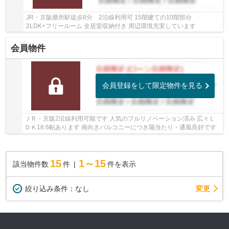
JR・京阪膳所駅徒歩8分 2沿線利用可 15階建ての10階部分
2LDK+フリールーム 全居室収納付き 周辺環境充実しています
会員物件
会員登録をして限定物件を見る
ＪＲ・京阪2沿線利用可能です 人気のフルリノベーション済み 広々Ｌ
ＤＫ18.6帖あります 南向きバルコニーにつき陽当たり・通風良好です
15
1～15
該当物件数
件
件を表示
変更
絞り込み条件：
なし