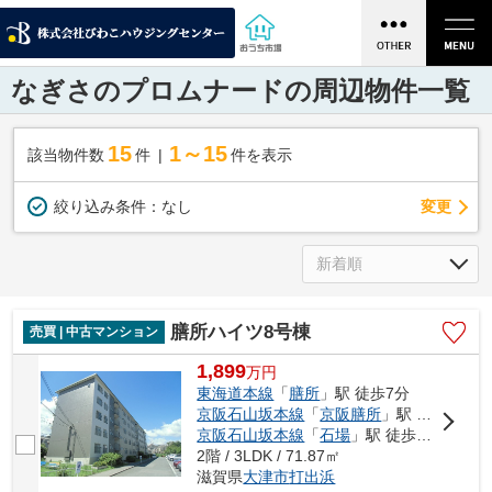
なぎさのプロムナードの周辺物件一覧
15
1～15
該当物件数
件
件を表示
変更
絞り込み条件：
なし
膳所ハイツ8号棟
売買 | 中古マンション
1,899
万
円
東海道本線
「
膳所
」駅 徒歩7分
京阪石山坂本線
「
京阪膳所
」駅 徒歩7分
京阪石山坂本線
「
石場
」駅 徒歩10分
2階 / 3LDK / 71.87㎡
滋賀県
大津市
打出浜