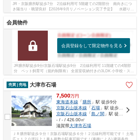
JR・京阪膳所駅徒歩7分 2沿線利用可 5階建ての2階部分 南向きにつ
き陽当り・眺望良好 【2026年9月リノベーション完了予定】 水廻り交
換、壁・床貼替、建具交換など他 小学校・スー...
会員物件
会員登録をして限定物件を見る
JR膳所駅徒歩9分/京阪石場駅徒歩9分 2沿線利用可 11階建ての4階部
分 ペット飼育可（規約制限有） 全居室収納付きの3LDK 小学校・スー
パー徒歩10分圏内です
大津市石場
売買 | 売地
7,500
万
円
東海道本線
「
膳所
」駅 徒歩9分
京阪石山坂本線
「
石場
」駅 徒歩6分
京阪石山坂本線
「
島ノ関
」駅 徒歩12分
- / - / 426.00㎡
滋賀県
大津市
石場
ＪＲ膳所駅徒歩９分！京阪石場駅徒歩６分！２沿線利用可能です！ 土地
広々１２０坪以上！車も複数台駐車可能です！(車種による) 建築条件無