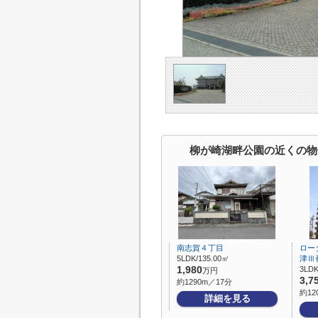
柳が崎湖畔公園の近くの物
南志賀４丁目
ロー
5LDK/135.00㎡
津Ⅲ
1,980
3LDK
万円
3,7
約1290m／17分
約12
詳細を見る