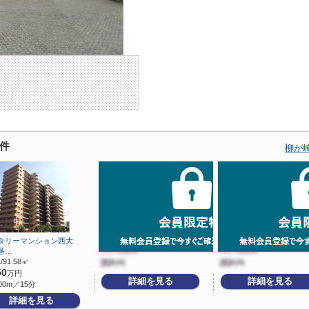
件
柳が
タリーマンション西大
番…
/91.58㎡
50
万円
詳細を見る
詳細を見る
00m／15分
詳細を見る