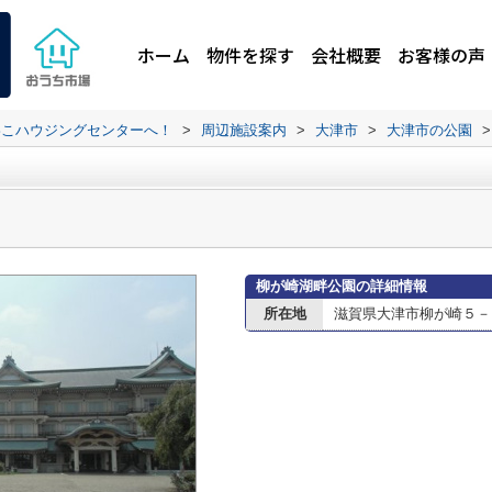
ホーム
物件を探す
会社概要
お客様の声
わこハウジングセンターへ！
>
周辺施設案内
>
大津市
>
大津市の公園
>
柳が崎湖畔公園の詳細情報
所在地
滋賀県大津市柳が崎５－