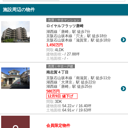
施設周辺の物件
売買｜中古マンション
ロイヤルフラッツ唐崎
湖西線「唐崎」駅 徒歩7分
京阪石山坂本線「穴太」駅 徒歩18分
京阪石山坂本線「滋賀里」駅 徒歩18分
1,450万円
間取:
4LDK
建物面積:
- / 27.88坪
土地面積:
- / -
売買｜中古一戸建
南志賀４丁目
京阪石山坂本線「南滋賀」駅 徒歩11分
湖西線「大津京」駅 徒歩22分
湖西線「唐崎」駅 徒歩25分
580万円
12月9日 値下げ
間取:
3DK
建物面積:
54.22㎡ / 16.40坪
土地面積:
64.91㎡ / 19.63坪
会員限定物件