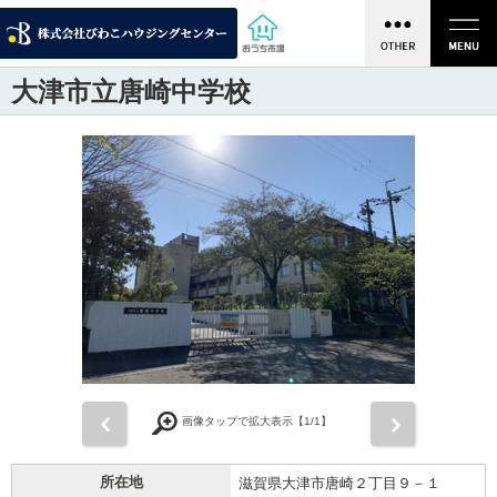
大津市立唐崎中学校
前
次
画像タップで拡大表示【
1
/1】
所在地
滋賀県大津市唐崎２丁目９－１