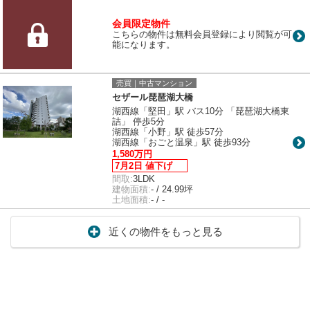
会員限定物件
こちらの物件は無料会員登録により閲覧が可
能になります。
売買｜中古マンション
セザール琵琶湖大橋
湖西線「堅田」駅 バス10分 「琵琶湖大橋東
詰」 停歩5分
湖西線「小野」駅 徒歩57分
湖西線「おごと温泉」駅 徒歩93分
1,580万円
7月2日 値下げ
間取:
3LDK
建物面積:
- / 24.99坪
土地面積:
- / -
近くの物件をもっと見る