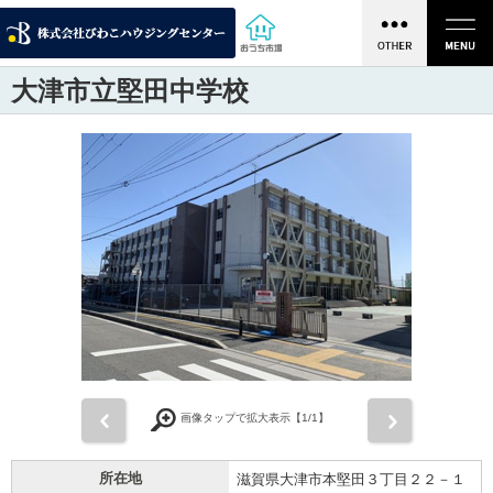
大津市立堅田中学校
前
次
画像タップで拡大表示【
1
/1】
所在地
滋賀県大津市本堅田３丁目２２－１