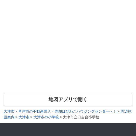
地図アプリで開く
大津市・草津市の不動産購入・売却はびわこハウジングセンターへ！
>
周辺施
設案内
>
大津市
>
大津市の小学校
>
大津市立日吉台小学校