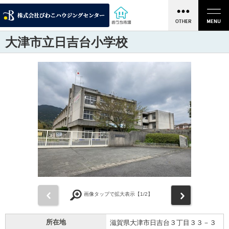
大津市立日吉台小学校
前
次
画像タップで拡大表示【
1
/2】
所在地
滋賀県大津市日吉台３丁目３３－３