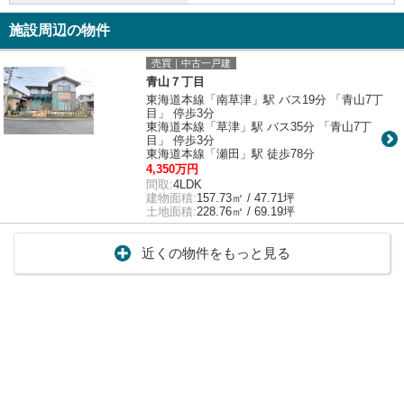
施設周辺の物件
売買｜中古一戸建
青山７丁目
東海道本線「南草津」駅 バス19分 「青山7丁
目」 停歩3分
東海道本線「草津」駅 バス35分 「青山7丁
目」 停歩3分
東海道本線「瀬田」駅 徒歩78分
4,350万円
間取:
4LDK
建物面積:
157.73㎡ / 47.71坪
土地面積:
228.76㎡ / 69.19坪
近くの物件をもっと見る