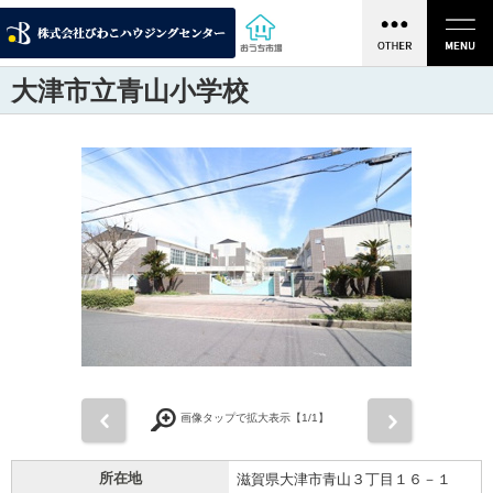
大津市立青山小学校
前
次
画像タップで拡大表示【
1
/1】
所在地
滋賀県大津市青山３丁目１６－１