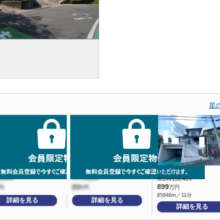
星
苗鹿2丁目
6LDK/158.40㎡
899
万円
約846m／11分
詳細を見る
詳細を見る
詳細を見る