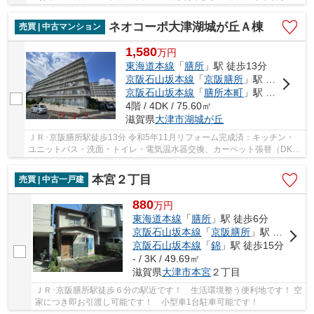
く子育て便利な立地です
ネオコーポ大津湖城が丘Ａ棟
売買 | 中古マンション
1,580
万
円
東海道本線
「
膳所
」駅 徒歩13分
京阪石山坂本線
「
京阪膳所
」駅 徒歩13分
京阪石山坂本線
「
膳所本町
」駅 徒歩14分
4階 / 4DK / 75.60㎡
滋賀県
大津市
湖城が丘
ＪＲ･京阪膳所駅徒歩13分 令和5年11月リフォーム完成済：キッチン・
ユニットバス・洗面・トイレ・電気温水器交換、カーペット張替（DK・
北側洋室2部屋・廊下）、クロス張替（玄関廊下...
本宮２丁目
売買 | 中古一戸建
880
万
円
東海道本線
「
膳所
」駅 徒歩6分
京阪石山坂本線
「
京阪膳所
」駅 徒歩6分
京阪石山坂本線
「
錦
」駅 徒歩15分
- / 3K / 49.69㎡
滋賀県
大津市
本宮
２丁目
ＪＲ･京阪膳所駅徒歩６分の駅近です！ 生活環境整う便利地です！ 空
家につき即お引渡し可能です！ 小型車1台駐車可能です！