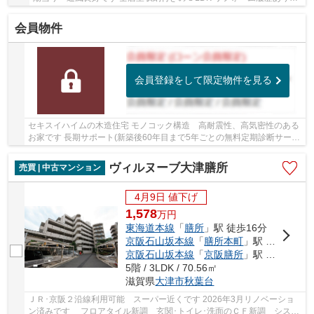
す
会員物件
会員登録をして限定物件を見る
セキスイハイムの木造住宅 モノコック構造 高耐震性、高気密性のある
お家です 長期サポート(新築後60年目まで5年ごとの無料定期診断サービ
ス等)継承可能です リフォーム履歴 2016年...
ヴィルヌーブ大津膳所
売買 | 中古マンション
4月9日 値下げ
1,578
万
円
東海道本線
「
膳所
」駅 徒歩16分
京阪石山坂本線
「
膳所本町
」駅 徒歩9分
京阪石山坂本線
「
京阪膳所
」駅 徒歩16分
5階 / 3LDK / 70.56㎡
滋賀県
大津市
秋葉台
ＪＲ･京阪２沿線利用可能 スーパー近くです 2026年3月リノベーショ
ン済みです フロアタイル新調 玄関･トイレ･洗面のＣＦ新調 システ