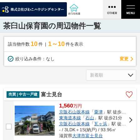
茶臼山保育園の周辺物件一覧
10
1～10
該当物件数
件
件を表示
変更
絞り込み条件：
なし
富士見台
売買 | 中古一戸建
1,560
万
円
京阪石山坂本線
「
粟津
」駅 徒歩13分
東海道本線
「
石山
」駅 徒歩21分
京阪石山坂本線
「
瓦ヶ浜
」駅 徒歩16分
- / 3LDK＋1S(納戸) / 93.96㎡
滋賀県
大津市
富士見台