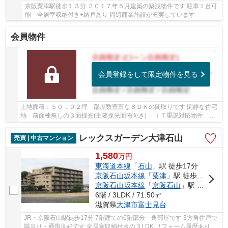
京阪粟津駅徒歩１３分 ２０１７年５月建築の築浅物件です 駐車１台可
能 全居室収納付き+納戸あり 周辺商業施設が充実しています
会員物件
会員登録をして限定物件を見る
土地面積：５０．０２坪 部屋数豊富な８ＤＫの間取りです 閑静な住宅
地 前面棟無しの３面採光(主要採光面南向き) ＩＴ重説対応物件 駐
車１台可能 空家につき即引渡し可能 ♦２０...
レックスガーデン大津石山
売買 | 中古マンション
1,580
万
円
東海道本線
「
石山
」駅 徒歩17分
京阪石山坂本線
「
粟津
」駅 徒歩13分
京阪石山坂本線
「
京阪石山
」駅 徒歩17分
6階 / 3LDK / 71.50㎡
滋賀県
大津市
富士見台
JR・京阪石山駅徒歩17分 7階建ての6階部分 角部屋です 3方角住戸で
陽当り・通風良好です 全居室収納付きの３LDK リフォーム履歴ありま