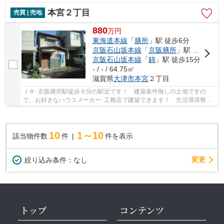
本宮２丁目
売買 | 売地
880
万
円
東海道本線
「
膳所
」駅 徒歩6分
京阪石山坂本線
「
京阪膳所
」駅 徒歩6分
京阪石山坂本線
「
錦
」駅 徒歩15分
- / - / 64.75㎡
滋賀県
大津市
本宮
２丁目
ＪＲ･京阪膳所駅徒歩６分の駅近です！ 建築条件無しの土地ですの
で、お好きなハウスメーカー･工務店で建築できます！ 生活環境整う
便利地です！
10
1～10
該当物件数
件
件を表示
変更
絞り込み条件：
なし
トップ
コンテンツ