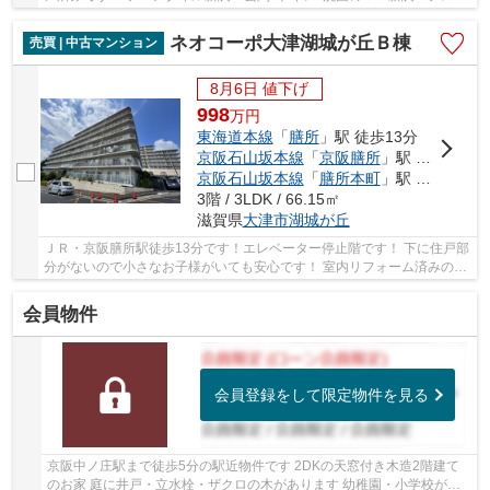
ムキッチン新調 和室天井壁クロス張り 畳を...
ネオコーポ大津湖城が丘Ｂ棟
売買 | 中古マンション
8月6日 値下げ
998
万
円
東海道本線
「
膳所
」駅 徒歩13分
京阪石山坂本線
「
京阪膳所
」駅 徒歩13分
京阪石山坂本線
「
膳所本町
」駅 徒歩15分
3階 / 3LDK / 66.15㎡
滋賀県
大津市
湖城が丘
ＪＲ・京阪膳所駅徒歩13分です！エレベーター停止階です！ 下に住戸部
分がないので小さなお子様がいても安心です！ 室内リフォーム済みの空
家です！家具・家電付！ 2023年10月:電気温...
会員物件
会員登録をして限定物件を見る
京阪中ノ庄駅まで徒歩5分の駅近物件です 2DKの天窓付き木造2階建て
のお家 庭に井戸・立水栓・ザクロの木があります 幼稚園・小学校が近