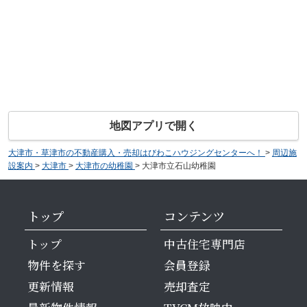
地図アプリで開く
大津市・草津市の不動産購入・売却はびわこハウジングセンターへ！
>
周辺施
設案内
>
大津市
>
大津市の幼稚園
>
大津市立石山幼稚園
トップ
コンテンツ
トップ
中古住宅専門店
物件を探す
会員登録
更新情報
売却査定