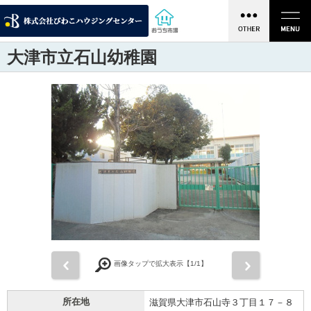
大津市立石山幼稚園
前
次
画像タップで拡大表示【
1
/1】
所在地
滋賀県大津市石山寺３丁目１７－８