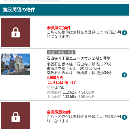
施設周辺の物件
会員限定物件
こちらの物件は無料会員登録により閲覧が可
能になります。
売買｜中古一戸建
石山寺４丁目ニュータウン２期１号地
京阪石山坂本線「石山寺」駅 徒歩23分
東海道本線「石山」駅 徒歩45分
京阪石山坂本線「唐橋前」駅 徒歩34分
3,980万円
11月15日 値下げ
間取:
4LDK
建物面積:
112.62㎡ / 34.06坪
土地面積:
130.59㎡ / 39.50坪
会員限定物件
こちらの物件は無料会員登録により閲覧が可
能になります。