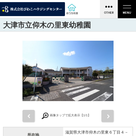
大津市立仰木の里東幼稚園
前
次
画像タップで拡大表示【
1
/1】
滋賀県大津市仰木の里東６丁目４－
所在地