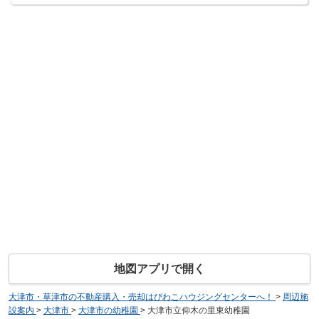
地図アプリで開く
大津市・草津市の不動産購入・売却はびわこハウジングセンターへ！
>
周辺施
設案内
>
大津市
>
大津市の幼稚園
>
大津市立仰木の里東幼稚園