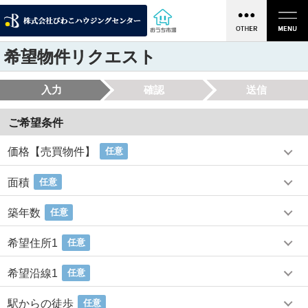
希望物件リクエスト
入力
確認
送信
ご希望条件
価格【売買物件】
任意
面積
任意
築年数
任意
希望住所1
任意
希望沿線1
任意
駅からの徒歩
任意