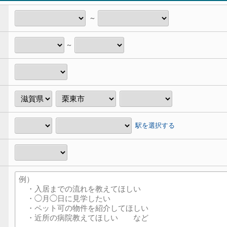
～
～
駅を選択する