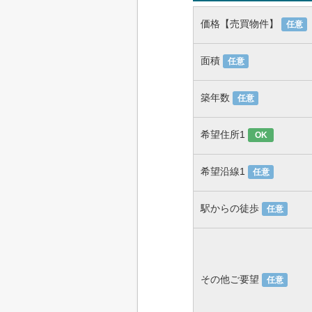
価格【売買物件】
任意
面積
任意
築年数
任意
希望住所1
OK
希望沿線1
任意
駅からの徒歩
任意
その他ご要望
任意