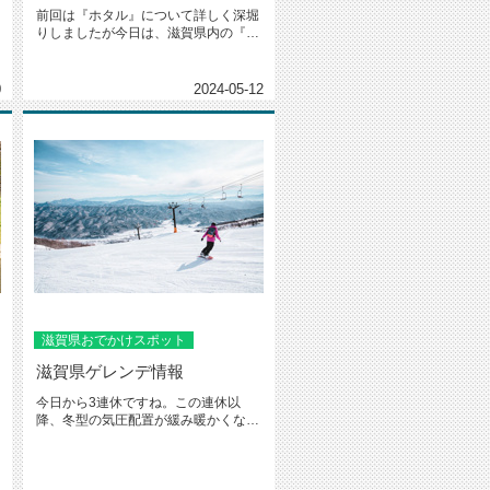
前回は『ホタル』について詳しく深堀
りしましたが今日は、滋賀県内の『ホ
タル』スポット2選をご紹介したい...
0
2024-05-12
滋賀県おでかけスポット
滋賀県ゲレンデ情報
今日から3連休ですね。この連休以
降、冬型の気圧配置が緩み暖かくなる
予報です。スキー・スノボを楽しも
う...