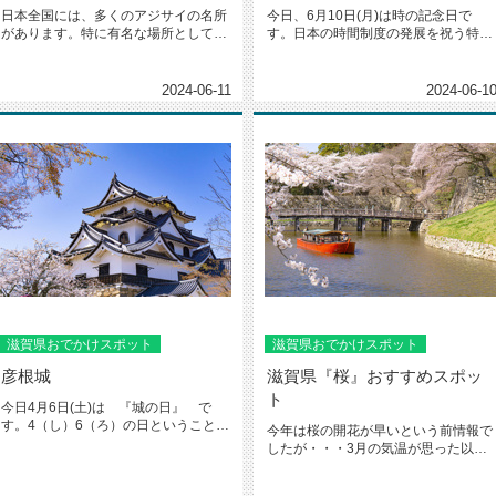
日本全国には、多くのアジサイの名所
今日、6月10日(月)は時の記念日で
があります。特に有名な場所としては
す。日本の時間制度の発展を祝う特別
鎌倉の明月院京都の三室戸寺神奈川...
な日です。時間の大切さを再認識...
2024-06-11
2024-06-1
滋賀県おでかけスポット
滋賀県おでかけスポット
彦根城
滋賀県『桜』おすすめスポッ
ト
今日4月6日(土)は 『城の日』 で
す。4（し）6（ろ）の日ということで
今年は桜の開花が早いという前情報で
すね^^そこで今回は 現代の...
したが・・・3月の気温が思った以上
に上がらず、逆に例年より遅い開花...