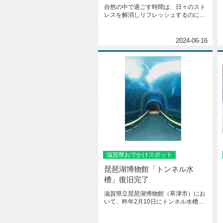
自然の中で過ごす時間は、日々のスト
レスを解消しリフレッシュするのに最
適です。 比良山系美しい湖畔の風...
2024-06-16
滋賀県おでかけスポット
琵琶湖博物館「トンネル水
槽」復旧完了
滋賀県立琵琶湖博物館（草津市）にお
いて、昨年2月10日にトンネル水槽の
一部に小さなヒビ（クラック）が...