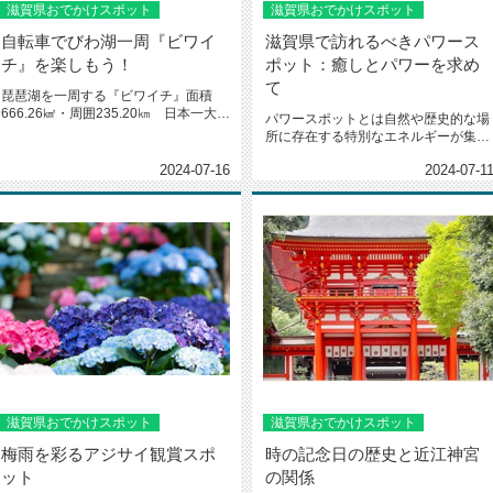
滋賀県おでかけスポット
滋賀県おでかけスポット
自転車でびわ湖一周『ビワイ
滋賀県で訪れるべきパワース
チ』を楽しもう！
ポット：癒しとパワーを求め
て
琵琶湖を一周する『ビワイチ』面積
666.26㎢・周囲235.20㎞ 日本一大き
パワースポットとは自然や歴史的な場
な湖として知られる琵琶...
所に存在する特別なエネルギーが集ま
る場所のことを指します。現代社...
2024-07-16
2024-07-1
滋賀県おでかけスポット
滋賀県おでかけスポット
梅雨を彩るアジサイ観賞スポ
時の記念日の歴史と近江神宮
ット
の関係