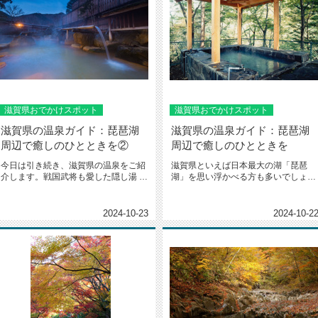
滋賀県おでかけスポット
滋賀県おでかけスポット
滋賀県の温泉ガイド：琵琶湖
滋賀県の温泉ガイド：琵琶湖
周辺で癒しのひとときを②
周辺で癒しのひとときを
今日は引き続き、滋賀県の温泉をご紹
滋賀県といえば日本最大の湖「琵琶
介します。戦国武将も愛した隠し湯 場
湖」を思い浮かべる方も多いでしょう
所: 長浜市 利用したとされ...
が実は温泉も数多く点在しており観
光...
2024-10-23
2024-10-2