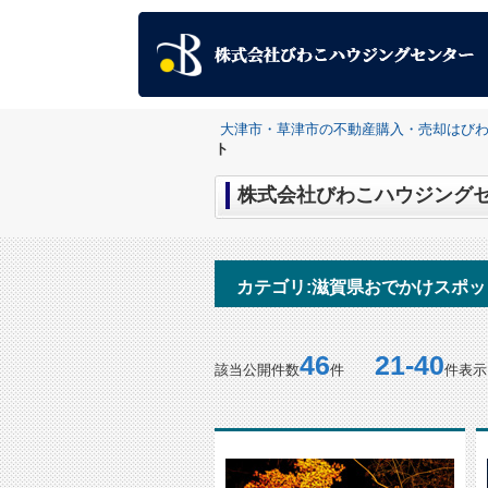
大津市・草津市の不動産購入・売却はび
ト
株式会社びわこハウジングセ
カテゴリ:滋賀県おでかけスポッ
46
21-40
該当公開件数
件
件表示