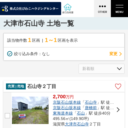
大津市石山寺 土地一覧
1
1～1
該当物件数
区画
区画を表示
変更
絞り込み条件：
なし
石山寺２丁目
売買 | 売地
2,700
万
円
京阪石山坂本線
「
石山寺
」駅 徒歩19分
京阪石山坂本線
「
唐橋前
」駅 徒歩29分
東海道本線
「
石山
」駅 徒歩40分
495.56㎡(149.90坪)
滋賀県
大津市
石山寺
２丁目