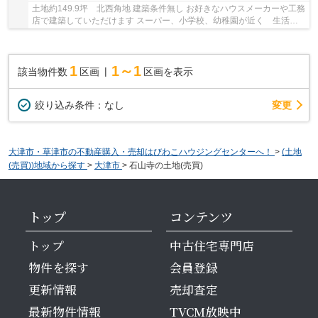
土地約149.9坪 北西角地 建築条件無し お好きなハウスメーカーや工務
店で建築していただけます スーパー、小学校、幼稚園が近く 生活便
利な立地です
1
1～1
該当物件数
区画
区画を表示
変更
絞り込み条件：
なし
大津市・草津市の不動産購入・売却はびわこハウジングセンターへ！
>
(土地
(売買))地域から探す
>
大津市
>
石山寺の土地(売買)
トップ
コンテンツ
トップ
中古住宅専門店
物件を探す
会員登録
更新情報
売却査定
最新物件情報
TVCM放映中