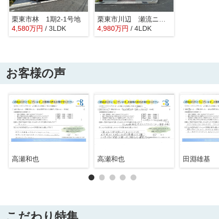
栗東市林 1期2-1号地
栗東市川辺 瀬流ニュータウン１-３号地
4,580
万
円
/ 3LDK
4,980
万
円
/ 4LDK
お客様の声
高瀬和也
高瀬和也
田淵雄基
こだわり特集