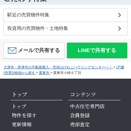
駅近の売買物件特集
投資用の売買物件・土地特集
メールで共有する
LINEで共有する
大津市・草津市の不動産購入・売却はびわこハウジングセンターへ！
>
(戸建
(売買))地域から探す
>
栗東市
>
栗東市小柿６丁目
トップ
コンテンツ
トップ
中古住宅専門店
物件を探す
会員登録
更新情報
売却査定