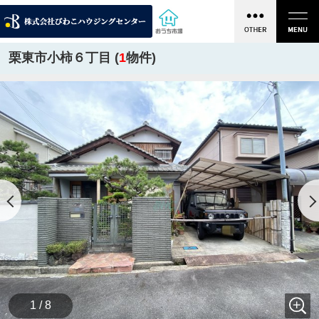
栗東市小柿６丁目 (
1
物件)
1 / 8