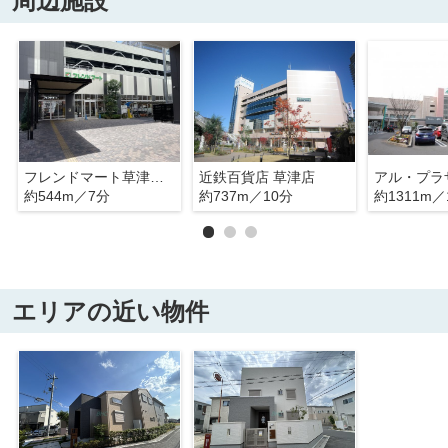
周辺施設
フレンドマート草津大路店
近鉄百貨店 草津店
約544m／7分
約737m／10分
約1311m／
エリアの近い物件