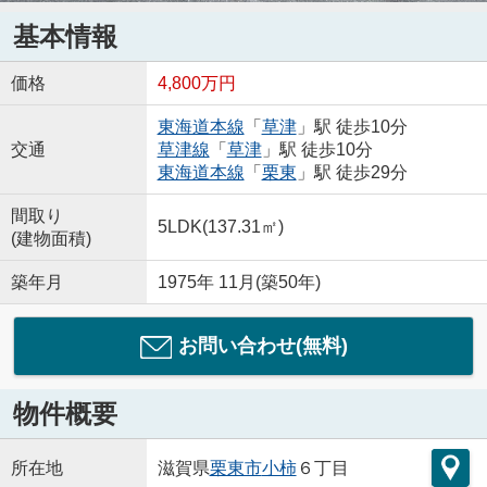
基本情報
価格
4,800万円
東海道本線
「
草津
」駅 徒歩10分
交通
草津線
「
草津
」駅 徒歩10分
東海道本線
「
栗東
」駅 徒歩29分
間取り
5LDK(137.31㎡)
(建物面積)
築年月
1975年 11月(築50年)
お問い合わせ(無料)
物件概要
所在地
滋賀県
栗東市
小柿
６丁目