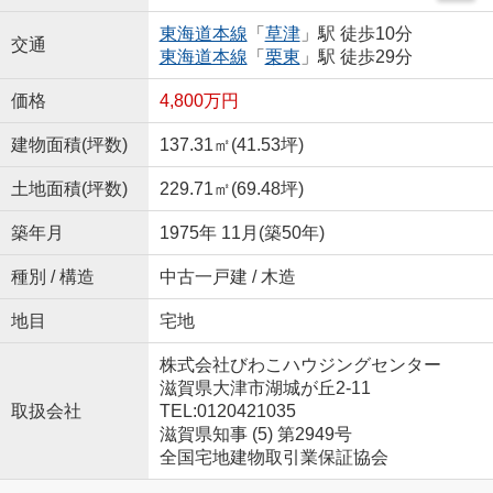
東海道本線
「
草津
」駅 徒歩10分
交通
東海道本線
「
栗東
」駅 徒歩29分
価格
4,800万円
建物面積(坪数)
137.31㎡(41.53坪)
土地面積(坪数)
229.71㎡(69.48坪)
築年月
1975年 11月(築50年)
種別 / 構造
中古一戸建 / 木造
地目
宅地
株式会社びわこハウジングセンター
滋賀県大津市湖城が丘2-11
取扱会社
TEL:0120421035
滋賀県知事 (5) 第2949号
全国宅地建物取引業保証協会