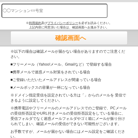
※
利用規約
及び
プライバシーポリシー
を必ずお読みください。
上記内容に同意頂いた場合は、確認画面へお進み下さい。
確認画面へ
※以下の場合は確認メールが届かない場合がありますのでご注意くだ
さい。
■フリーメール（Yahoo!メール、Gmailなど）で登録する場合
■携帯メールで迷惑メール対策をされている場合
■ご登録いただいたメールアドレスが間違っている場合
■メールボックスの容量が一杯になっている場合
※ドメイン指定受信を設定されている方は「」からのメールを 受信で
きるように設定してください。
※携帯電話やフリーメールのメールアドレスでのご登録で、PCメール
の受信拒否設定やURL付きメールの受信拒否設定をしている場合に、
受信フォルダでなく迷惑メールフォルダやゴミ箱にメールが振り分け
られてしまい、確認メールの受信ができない可能性がございます。
お手数ですが、メールが届かない場合にはメール設定をご確認くださ
い。