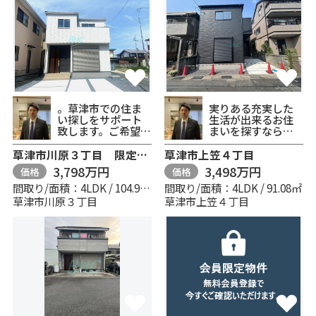
は行
比叡平小学校
日吉台小学校
平野小学校
。草津市での住ま
実りある充実した
い探しをサポート
生活が出来るお住
致します。ご希望の
まいを探すなら、
藤尾小学校
条件などがお決ま
当社にお任せくだ
りなら、当社スタ
さい。住まいが変
草津市川原３丁目 限定1区画
草津市上笠４丁目
富士見小学校
ッフ...
われば...
3,798万円
3,498万円
価格
価格
間取り/面積：4LDK / 104.96㎡
間取り/面積：4LDK / 91.08㎡
ま行
草津市川原３丁目
草津市上笠４丁目
真野小学校
真野北小学校