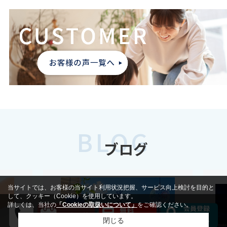
BLOG
ブログ
当サイトでは、お客様の当サイト利用状況把握、サービス向上検討を目的と
して、クッキー（Cookie）を使用しています。
詳しくは、当社の
「Cookieの取扱いについて」
をご確認ください。
閉じる