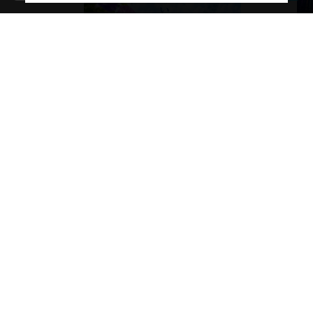
8月5日は「親孝行の日」|今日からできる親孝行5選と家族の絆の見直し方
暦の上ではもう秋?立秋の意味と暑さとの付き合い方
います。
暦の上で秋の始まりを告げる「立秋」。ま
夏の滋
て親に伝
だまだ厳しい暑さが続く時期ではあります
の人に
が暦の世界ではすでに季節...
琶湖の
ブログ一覧へ