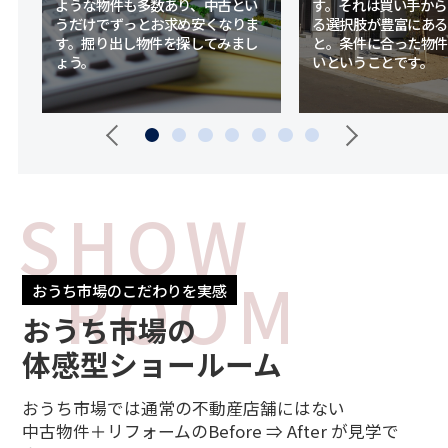
ような物件も多数あり、中古とい
す。それは買い手から
うだけでずっとお求め安くなりま
る選択肢が豊富にある
ー
す。掘り出し物件を探してみまし
と。条件に合った物件
渡
ょう。
いということです。
SHOW
ROOM
おうち市場のこだわりを実感
おうち市場の
体感型ショールーム
おうち市場では通常の不動産店舗にはない
中古物件＋リフォームのBefore ⇒ After が見学で