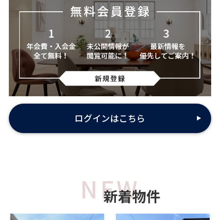
膳所小学校
は行
瀬田小学校
日吉中学校
瀬田北小学校
ま行
瀬田東小学校
真野中学校
瀬田南小学校
ログインはこちら
た行
田上小学校
な行
NEW
長等小学校
新着物件
南郷小学校