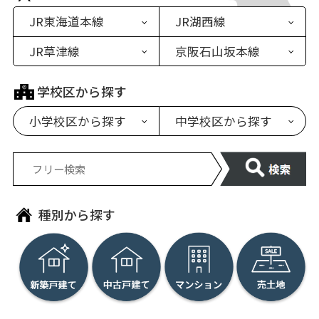
JR東海道本線
JR湖西線
JR草津線
京阪石山坂本線
マンション
マンション
マンション
マンション
戸建て
戸建て
学校区から探す
戸建て
戸建て
土地
土地
小学校区から探す
中学校区から探す
土地
土地
あ行
あ行
青山小学校
青山中学校
石山小学校
粟津中学校
種別から探す
逢坂小学校
石山中学校
大石小学校
打出中学校
仰木小学校
仰木中学校