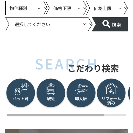
仰木の里小学校
皇子山中学校
仰木の里東小学校
か行
検索
雄琴小学校
堅田中学校
小野小学校
唐崎中学校
か行
さ行
SEARCH
こだわり検索
堅田小学校
瀬田中学校
唐崎小学校
瀬田北中学校
さ行
た行
志賀小学校
田上中学校
下阪本小学校
な行
晴嵐小学校
南郷中学校