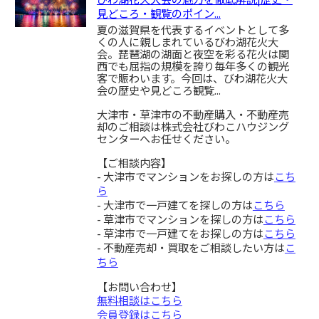
見どころ・観覧のポイン...
夏の滋賀県を代表するイベントとして多
くの人に親しまれているびわ湖花火大
会。琵琶湖の湖面と夜空を彩る花火は関
西でも屈指の規模を誇り毎年多くの観光
客で賑わいます。今回は、びわ湖花火大
会の歴史や見どころ観覧...
大津市・草津市の不動産購入・不動産売
却のご相談は株式会社びわこハウジング
センターへお任せください。
【ご相談内容】
- 大津市でマンションをお探しの方は
こち
ら
- 大津市で一戸建てを探しの方は
こちら
- 草津市でマンションを探しの方は
こちら
- 草津市で一戸建てをお探しの方は
こちら
- 不動産売却・買取をご相談したい方は
こ
ちら
【お問い合わせ】
無料相談はこちら
会員登録はこちら