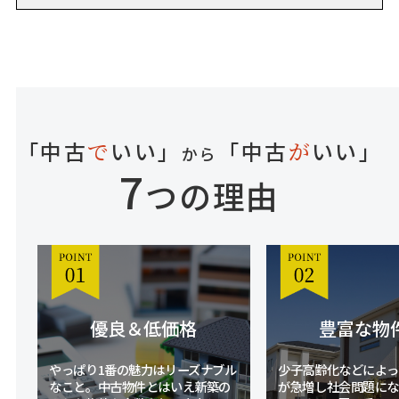
「中古
いい」
「中古
いい」
で
が
から
7
つの理由
し
優良＆低価格
豊富な物
やっぱり1番の魅力はリーズナブル
少子高齢化などによっ
購
なこと。中古物件とはいえ新築の
が急増し社会問題にな
ご