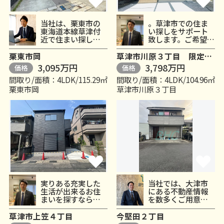
当社は、栗東市の
。草津市での住ま
東海道本線草津付
い探しをサポート
近で住まい探しを
致します。ご希望の
サポートしており
条件などがお決ま
ます。お引っ越しを
りなら、当社スタ
栗東市岡
草津市川原３丁目 限定1区画
検討...
ッフ...
3,095万円
3,798万円
価格
価格
間取り/面積：4LDK/115.29㎡
間取り/面積：4LDK/104.96㎡
栗東市岡
草津市川原３丁目
実りある充実した
当社では、大津市
生活が出来るお住
にある不動産情報
まいを探すなら、
を数多くご用意し
当社にお任せくだ
ております。お引っ
さい。住まいが変
越しをお考えの方
草津市上笠４丁目
今堅田２丁目
われば...
は、...