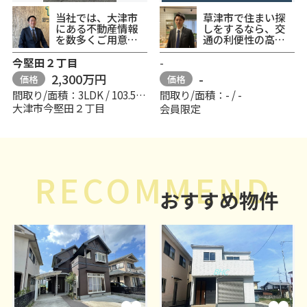
当社では、大津市
草津市で住まい探
にある不動産情報
しをするなら、交
を数多くご用意し
通の利便性の高い
ております。お引っ
東海道本線草津周
越しをお考えの方
辺はいかがでしょ
今堅田２丁目
-
は、...
うか。...
2,300万円
-
価格
価格
間取り/面積：3LDK / 103.51㎡
間取り/面積：- / -
大津市今堅田２丁目
会員限定
RECOMMEND
おすすめ物件